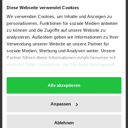
verschiedenen umweltpolitischen Feldern, wie
Diese Webseite verwendet Cookies
beispielsweise der Abfallwirtschaft, dem
Klimaschutz oder der Chemikalienpolitik,
Wir verwenden Cookies, um Inhalte und Anzeigen zu
personalisieren, Funktionen für soziale Medien anbieten
kooperative Lösungen verstärkt eingesetzt. Zudem
zu können und die Zugriffe auf unsere Website zu
mehren sich die Anzeichen, dass traditionelles,
analysieren. Außerdem geben wir Informationen zu Ihrer
hoheitliches staatliches Handeln mehr und mehr an
Verwendung unserer Website an unsere Partner für
seine Grenzen stößt. Dabei sind die Einschätzungen
soziale Medien, Werbung und Analysen weiter. Unsere
hinsichtlich der Erfolgswirksamkeit kooperativer
Partner führen diese Informationen möglicherweise mit
Lösungen in hohem Maße umstritten, und die
weiteren Daten zusammen, die Sie ihnen bereitgestellt
haben oder die sie im Rahmen Ihrer Nutzung der Dienste
spezifischen institutionellen Bedingungen und
gesammelt haben.
Voraussetzungen für den Erfolg kooperativer
Alle akzeptieren
Umweltpolitik sind oft nicht hinreichend bekannt.
In dieser Hinsicht will der vorliegende Band eine
Anpassen
Lücke schließen. Es sollen nicht nur die
institutionellen Voraussetzungen und spezifischen
Erfolgsbedingungen von kooperativer Umweltpolitik
Ablehnen