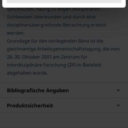
analysiert, sondern darüber hinaus auch die
spezifischen, häufig zu engen disziplinären
Sichtweisen überwunden und durch eine
disziplinenübergreifende Betrachtung ersetzt
werden.
Grundlage für den vorliegenden Band ist die
gleichnamige Arbeitsgemeinschaftstagung, die vom
28.-30. Oktober 2001 am Zentrum für
interdisziplinäre Forschung (ZiF) in Bielefeld
abgehalten wurde.
Bibliografische Angaben
Produktsicherheit