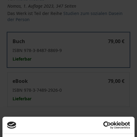
Nomos, 1. Auflage 2023, 347 Seiten
Das Werk ist Teil der Reihe
Studien zum sozialen Dasein
der Person
Kosmisches Bewusstsein und politische Ordnung
Buch
79,00 €
ISBN 978-3-8487-8869-9
Lieferbar
Kosmisches Bewusstsein und politische Ordnung
eBook
79,00 €
ISBN 978-3-7489-2926-0
Lieferbar
Preisangaben inkl. MwSt. Abhängig von der Lieferadresse
kann die MwSt. an der Kasse variieren.