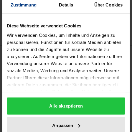
Zustimmung
Details
Über Cookies
In den Warenkorb
Zur Wunschliste hinzufügen
Hinweise zu Versandkosten
Diese Webseite verwendet Cookies
Wir verwenden Cookies, um Inhalte und Anzeigen zu
personalisieren, Funktionen für soziale Medien anbieten
zu können und die Zugriffe auf unsere Website zu
Beschreibung
analysieren. Außerdem geben wir Informationen zu Ihrer
Verwendung unserer Website an unsere Partner für
Wie können wir den gegenwärtigen sozialen und
soziale Medien, Werbung und Analysen weiter. Unsere
Partner führen diese Informationen möglicherweise mit
ökologischen Herausforderungen kulturell
weiteren Daten zusammen, die Sie ihnen bereitgestellt
begegnen, wie können wir ihnen entwachsen?
haben oder die sie im Rahmen Ihrer Nutzung der Dienste
Anhand der theoretischen Perspektive der History
gesammelt haben.
of Experience eröffnet sich ein erkenntnisreicher
Alle akzeptieren
Zugang zur Entstehung des Mindsets der
Gegenwart und zu dessen möglicher Zukunft. Am
Anpassen
Beispiel der Werke des Mathematikers und