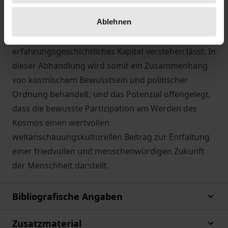
Kosmologen Brian Swimme wird dargelegt,
Ablehnen
inwiefern sich eine bewusste Partizipation am Sein
und Werden des Kosmos als neues
erfahrungsgeschichtliches Kapitel verstehen lässt. In
dieser Abhandlung wird somit ein Zusammenhang
von kosmischem Bewusstsein und politischer
Ordnung behandelt, und das Potenzial offengelegt,
dass die bewusste Partizipation am Werden des
Kosmos einen wertvollen
weltanschauungskulturellen Beitrag zur Entfaltung
einer friedvollen und menschenwürdigen Zukunft
der Menschheit darstellt.
Bibliografische Angaben
Zusatzmaterial