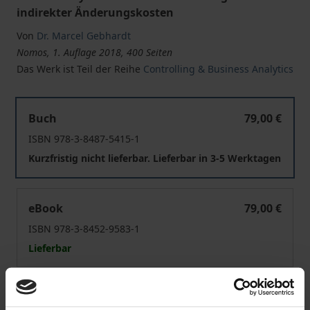
indirekter Änderungskosten
Von
Dr. Marcel Gebhardt
Nomos, 1. Auflage 2018, 400 Seiten
Das Werk ist Teil der Reihe
Controlling & Business Analytics
Kostenkalkulation im Kontext technischer Produktänd
Buch
79,00 €
ISBN 978-3-8487-5415-1
Kurzfristig nicht lieferbar. Lieferbar in 3-5 Werktagen
Kostenkalkulation im Kontext technischer Produktänd
eBook
79,00 €
ISBN 978-3-8452-9583-1
Lieferbar
Preisangaben inkl. MwSt. Abhängig von der Lieferadresse
kann die MwSt. an der Kasse variieren.