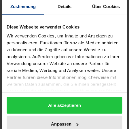
Zustimmung
Details
Über Cookies
In den Warenkorb
Zur Wunschliste hinzufügen
Diese Webseite verwendet Cookies
Hinweise zu Versandkosten
Wir verwenden Cookies, um Inhalte und Anzeigen zu
personalisieren, Funktionen für soziale Medien anbieten
zu können und die Zugriffe auf unsere Website zu
analysieren. Außerdem geben wir Informationen zu Ihrer
Beschreibung
Verwendung unserer Website an unsere Partner für
soziale Medien, Werbung und Analysen weiter. Unsere
Partner führen diese Informationen möglicherweise mit
Die Durchführung technischer Produktänderungen
weiteren Daten zusammen, die Sie ihnen bereitgestellt
wird für Automobilzulieferer zu einem zentralen
haben oder die sie im Rahmen Ihrer Nutzung der Dienste
Erfolgsfaktor. Für die Preisfestsetzung ist es dabei
gesammelt haben.
essentiell, dass frühzeitig alle mit dem Projekt
Alle akzeptieren
verbundenen Kosten bekannt sind. Für die Prognose
indirekter Änderungskosten existieren bisher keine
Anpassen
fundierten Ansätze. Die Untersuchung widmet sich