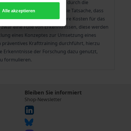
 fortgeschrittenem Alter noch durch die
Für die Gesellschaft stellt die Tatsache, dass
Alle akzeptieren
aus diesem Grund immer höhere Kosten für das
 zwar eine Fülle von Erkenntnissen, diese werden
klung eines Konzeptes zur Umsetzung eines
n präventives Krafttraining durchführt, hierzu
ge Erkenntnisse der Forschung dazu genutzt,
u formulieren.
Bleiben Sie informiert
Shop-Newsletter