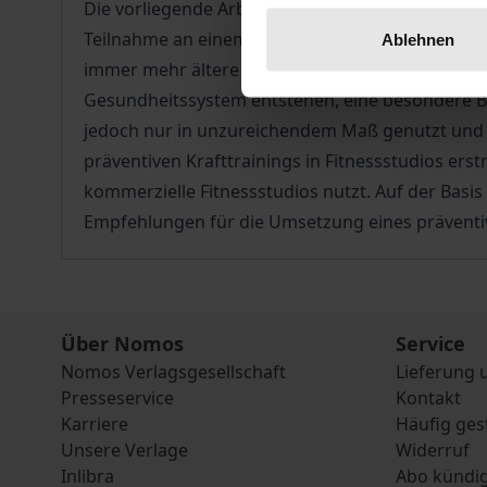
Die vorliegende Arbeit gibt einen Überblick dar
Teilnahme an einem präventiven Krafttraining ver
Ablehnen
immer mehr ältere Menschen an vor allem chron
Gesundheitssystem entstehen, eine besondere Bel
jedoch nur in unzureichendem Maß genutzt und 
präventiven Krafttrainings in Fitnessstudios erst
kommerzielle Fitnessstudios nutzt. Auf der Basi
Empfehlungen für die Umsetzung eines präventive
Über Nomos
Service
Nomos Verlagsgesellschaft
Lieferung 
Presseservice
Kontakt
Karriere
Häufig ges
Unsere Verlage
Widerruf
Inlibra
Abo kündi