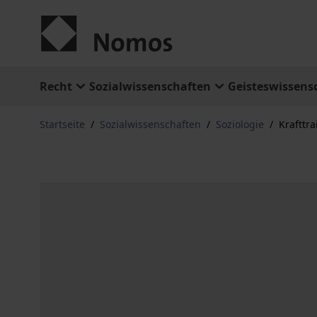
Zum Inhalt springen
Recht
Sozialwissenschaften
Geisteswissens
Startseite
/
Sozialwissenschaften
/
Soziologie
/
Krafttr