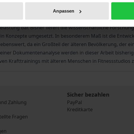
über, welche Erkrankungen und Beeinträchtigungen selbst in
mieden beziehungsweise positiv beeinflusst werden können. 
Anpassen
ischen Erkrankungen und Beeinträchtigungen leiden und 
astung dar. Bisher liefert die wissenschaftliche Forschung
in Konzepte umgesetzt. In besonderem Maß ist die Entwic
rebenswert, da ein Großteil der älteren Bevölkerung, der ei
s einer Dokumentenanalyse werden in dieser Arbeit bisheri
n Krafttrainings mit älteren Menschen in Fitnessstudios z
Sicher bezahlen
und Zahlung
PayPal
Kreditkarte
tellte Fragen
gen