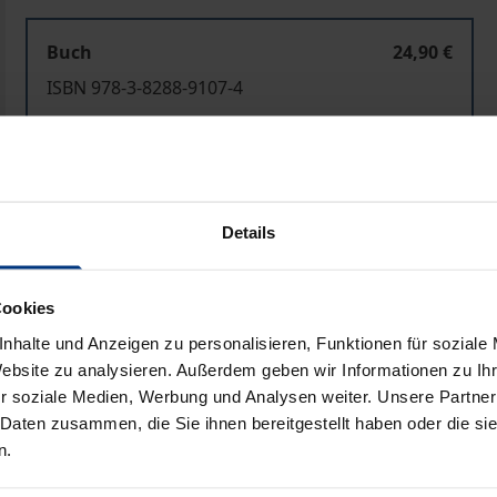
Buch
24,90 €
ISBN 978-3-8288-9107-4
Lieferbar
Preisangaben inkl. MwSt. Abhängig von der Lieferadresse kann
Details
In den Warenkorb
Zur Wunschliste hinzufü
Hinweise zu Versandkosten
Cookies
nhalte und Anzeigen zu personalisieren, Funktionen für soziale
Website zu analysieren. Außerdem geben wir Informationen zu I
r soziale Medien, Werbung und Analysen weiter. Unsere Partner
Bibliografische Angaben
 Daten zusammen, die Sie ihnen bereitgestellt haben oder die s
n.