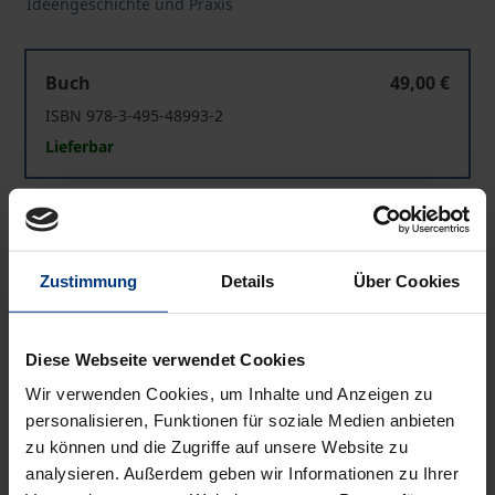
Ideengeschichte und Praxis
Kreative Lernfelder
Buch
49,00 €
ISBN 978-3-495-48993-2
Lieferbar
Kreative Lernfelder
eBook
49,00 €
ISBN 978-3-495-81800-8
Zustimmung
Details
Über Cookies
Lieferbar
Diese Webseite verwendet Cookies
Preisangaben inkl. MwSt. Abhängig von der Lieferadresse
kann die MwSt. an der Kasse variieren.
Wir verwenden Cookies, um Inhalte und Anzeigen zu
personalisieren, Funktionen für soziale Medien anbieten
zu können und die Zugriffe auf unsere Website zu
In den Warenkorb
analysieren. Außerdem geben wir Informationen zu Ihrer
Zur Wunschliste hinzufügen