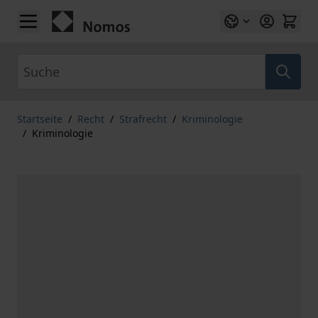
Zum Inhalt springen
Suche
Startseite
/
Recht
/
Strafrecht
/
Kriminologie
/
Kriminologie