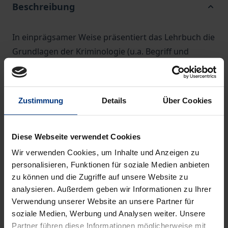
Beschreibung
In einprägsamer Weise präsentiert das Lehrbuch die
Grundlagen der Kriminologie (u.a. Begriff und
Geschichte, Hell- und Dunkelfeld der Kriminalität,
Zusammenhänge mit Alter und Geschlecht,
Kriminalitätstheorien, Viktimologie,
Zustimmung
Details
Über Cookies
Kriminalprävention) sowie die speziellen
Deliktsgruppen (u.a. Eigentums- und
Vermögenskriminalität, Drogen-, Wirtschafts-,
Diese Webseite verwendet Cookies
Gewalt- und organisierte Kriminalität). Der fesselnde
Wir verwenden Cookies, um Inhalte und Anzeigen zu
Stoff wird mit Hilfe von Abbildungen und
personalisieren, Funktionen für soziale Medien anbieten
zu können und die Zugriffe auf unsere Website zu
Zusammenfassungen anschaulich aufbereitet,
analysieren. Außerdem geben wir Informationen zu Ihrer
während ausgesuchte Literaturhinweise und
Verwendung unserer Website an unsere Partner für
Internet-Adressen zu weiterführenden
soziale Medien, Werbung und Analysen weiter. Unsere
Überlegungen anregen.
Partner führen diese Informationen möglicherweise mit