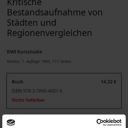
Kritische
Bestandsaufnahme von
Städten und
Regionenvergleichen
RWI Kurzstudie
Nomos, 1. Auflage 1995, 111 Seiten
Buch
14,32 €
ISBN 978-3-7890-4001-6
Nicht lieferbar
In den Warenkorb