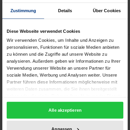
Zur Wunschliste hinzufügen
Zustimmung
Details
Über Cookies
Hinweise zu Versandkosten
Diese Webseite verwendet Cookies
Wir verwenden Cookies, um Inhalte und Anzeigen zu
Bibliografische Angaben
personalisieren, Funktionen für soziale Medien anbieten
zu können und die Zugriffe auf unsere Website zu
analysieren. Außerdem geben wir Informationen zu Ihrer
Auflage
Verwendung unserer Website an unsere Partner für
1
soziale Medien, Werbung und Analysen weiter. Unsere
Partner führen diese Informationen möglicherweise mit
ISBN
weiteren Daten zusammen, die Sie ihnen bereitgestellt
978-3-7890-4001-6
haben oder die sie im Rahmen Ihrer Nutzung der Dienste
gesammelt haben.
Untertitel
Alle akzeptieren
RWI Kurzstudie
Erscheinungsdatum
Anpassen