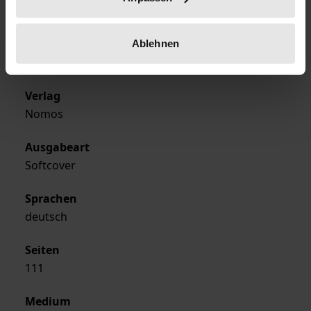
13.09.1995
Ablehnen
Erscheinungsjahr
1995
Verlag
Nomos
Ausgabeart
Softcover
Sprachen
deutsch
Seiten
111
Medium