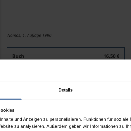
Nomos, 1. Auflage 1990
Buch
16,50 €
ISBN 978-3-7890-9001-1
Nicht lieferbar
Details
In den Warenkorb
Zur Wunschliste hinzufü
Hinweise zu Versandkosten
Cookies
nhalte und Anzeigen zu personalisieren, Funktionen für soziale
Website zu analysieren. Außerdem geben wir Informationen zu I