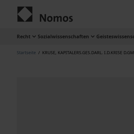
Zum Inhalt springen
Recht
Sozialwissenschaften
Geisteswissens
Startseite
/
KRUSE, KAPITALERS.GES.DARL. I.D.KRISE D.G