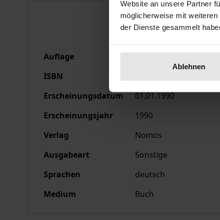
Website an unsere Partner fü
Bibliografische Anga
möglicherweise mit weiteren
der Dienste gesammelt habe
Auflage
1
Ablehnen
ISBN
978-3-7890-9001-1
Erscheinungsdatum
01.01.1990
Erscheinungsjahr
1990
Verlag
Nomos
Ausgabeart
Sonstige
Sprachen
deutsch
Medium
Buch