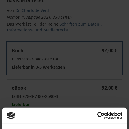
das Kartellrecht
Von
Dr. Charlotte Veith
Nomos, 1. Auflage 2021, 330 Seiten
Das Werk ist Teil der Reihe
Schriften zum Daten-,
Informations- und Medienrecht
Künstliche Intelligenz, Haftung und Kartellrecht
Buch
92,00 €
ISBN 978-3-8487-8161-4
Lieferbar in 3-5 Werktagen
Künstliche Intelligenz, Haftung und Kartellrecht
eBook
92,00 €
ISBN 978-3-7489-2590-3
Lieferbar
Preisangaben inkl. MwSt. Abhängig von der Lieferadresse