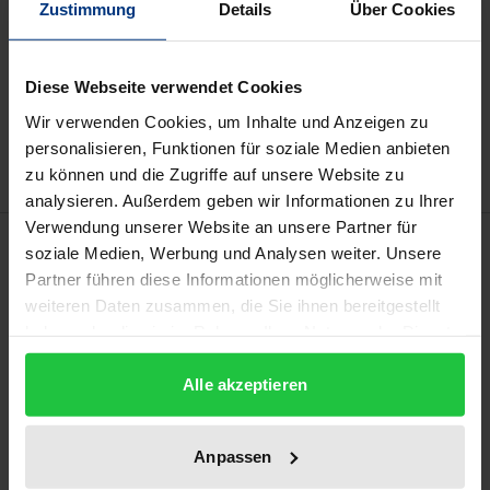
kann die MwSt. an der Kasse variieren.
Zustimmung
Details
Über Cookies
In den Warenkorb
Diese Webseite verwendet Cookies
Zur Wunschliste hinzufügen
Wir verwenden Cookies, um Inhalte und Anzeigen zu
Hinweise zu Versandkosten
personalisieren, Funktionen für soziale Medien anbieten
zu können und die Zugriffe auf unsere Website zu
analysieren. Außerdem geben wir Informationen zu Ihrer
Verwendung unserer Website an unsere Partner für
Beschreibung
soziale Medien, Werbung und Analysen weiter. Unsere
Partner führen diese Informationen möglicherweise mit
Künstliche Intelligenz beeinflusst und verändert alle
weiteren Daten zusammen, die Sie ihnen bereitgestellt
haben oder die sie im Rahmen Ihrer Nutzung der Dienste
gesellschaftlichen und wirtschaftlichen
gesammelt haben.
Lebensbereiche und wirft zahlreiche
Alle akzeptieren
haftungsrechtliche Fragen auf. Die Untersuchung
der zivilrechtlichen Verantwortlichkeit bildet die
Anpassen
Grundlage, um in rechtlicher Hinsicht allgemeine