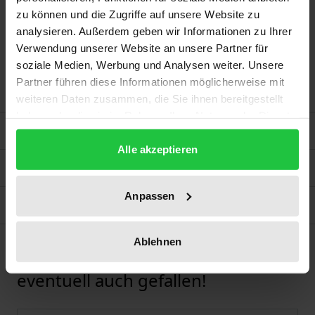
Color (PoC) weniger von autonomen Fahrzeugen
zu können und die Zugriffe auf unsere Website zu
erkannt. Dies wirft die Frage auf, wie ein solches
analysieren. Außerdem geben wir Informationen zu Ihrer
Versagen des Systems rechtlich gehandhabt wird
Verwendung unserer Website an unsere Partner für
soziale Medien, Werbung und Analysen weiter. Unsere
und welche Implikationen sich daraus für die
Partner führen diese Informationen möglicherweise mit
Automobilindustrie und den Rechtsstaat ergeben.
weiteren Daten zusammen, die Sie ihnen bereitgestellt
haben oder die sie im Rahmen Ihrer Nutzung der Dienste
Bibliografische Angaben
gesammelt haben.
Alle akzeptieren
Zusatzmaterial
Anpassen
Produktsicherheit
Ablehnen
Diese Artikel könnten Ihnen
Karussell überspringen
eventuell auch gefallen!