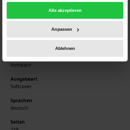
Analyse
gesammelt haben.
Alle akzeptieren
Erscheinungsdatum
01.01.1998
Anpassen
Erscheinungsjahr
1998
Ablehnen
Verlag
Rombach
Ausgabeart
Softcover
Sprachen
deutsch
Seiten
219