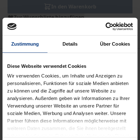
In den Warenkorb
Zur Wunschliste hinzufügen
Hinweise zu Versandkosten
Zustimmung
Details
Über Cookies
Bibliografische Angaben
Diese Webseite verwendet Cookies
Wir verwenden Cookies, um Inhalte und Anzeigen zu
Auflage
personalisieren, Funktionen für soziale Medien anbieten
1
zu können und die Zugriffe auf unsere Website zu
analysieren. Außerdem geben wir Informationen zu Ihrer
ISBN
Verwendung unserer Website an unsere Partner für
978-3-7930-9187-5
soziale Medien, Werbung und Analysen weiter. Unsere
Partner führen diese Informationen möglicherweise mit
Untertitel
weiteren Daten zusammen, die Sie ihnen bereitgestellt
Eine interdisziplinäre und praxisorientierte
haben oder die sie im Rahmen Ihrer Nutzung der Dienste