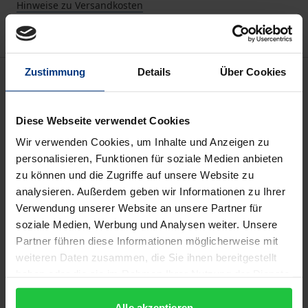
Hinweise zu Versandkosten
Zustimmung
Details
Über Cookies
Bibliografische Angaben
Diese Webseite verwendet Cookies
Auflage
1
Wir verwenden Cookies, um Inhalte und Anzeigen zu
personalisieren, Funktionen für soziale Medien anbieten
ISBN
zu können und die Zugriffe auf unsere Website zu
978-3-7930-9274-2
analysieren. Außerdem geben wir Informationen zu Ihrer
Verwendung unserer Website an unsere Partner für
Untertitel
soziale Medien, Werbung und Analysen weiter. Unsere
Partner führen diese Informationen möglicherweise mit
Theorien und Metaphern ästhetischer
weiteren Daten zusammen, die Sie ihnen bereitgestellt
Produktion in der Neuzeit
haben oder die sie im Rahmen Ihrer Nutzung der Dienste
gesammelt haben.
Erscheinungsdatum
Alle akzeptieren