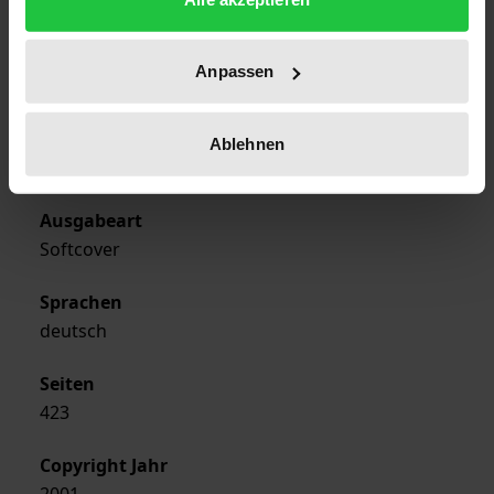
01.01.2001
Erscheinungsjahr
Anpassen
2001
Verlag
Ablehnen
Rombach
Ausgabeart
Softcover
Sprachen
deutsch
Seiten
423
Copyright Jahr