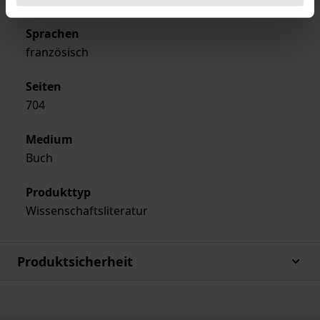
Sprachen
französisch
Seiten
704
Medium
Buch
Produkttyp
Wissenschaftsliteratur
Produktsicherheit