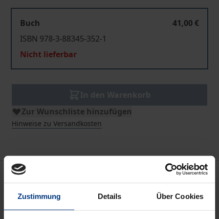
Buch
41,00 €
ISBN 978-3-88345-352-1
Nicht lieferbar
In den Warenkorb
Zur Wunschliste hinzufügen
Hinweise zu Versandkosten
Bibliografische Angaben
Zustimmung
Details
Über Cookies
Auflage