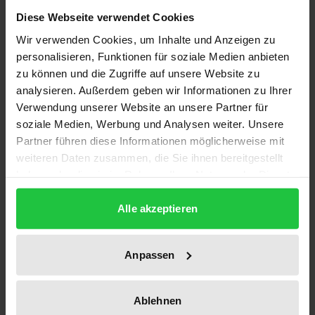
1
Diese Webseite verwendet Cookies
ISBN
Wir verwenden Cookies, um Inhalte und Anzeigen zu
978-3-88345-352-1
personalisieren, Funktionen für soziale Medien anbieten
zu können und die Zugriffe auf unsere Website zu
Untertitel
analysieren. Außerdem geben wir Informationen zu Ihrer
I. L'exemple des proverbes (Mali)
Verwendung unserer Website an unsere Partner für
soziale Medien, Werbung und Analysen weiter. Unsere
Erscheinungsdatum
Partner führen diese Informationen möglicherweise mit
30.06.1980
weiteren Daten zusammen, die Sie ihnen bereitgestellt
haben oder die sie im Rahmen Ihrer Nutzung der Dienste
Erscheinungsjahr
gesammelt haben.
Alle akzeptieren
1980
Verlag
Anpassen
Academia
Ausgabeart
Ablehnen
Softcover