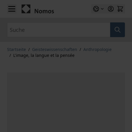
Zum Inhalt springen
Suche
Startseite
/
Geisteswissenschaften
/
Anthropologie
/
L'image, la langue et la pensée