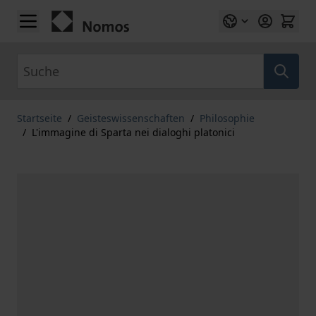
Zum Inhalt springen
Suche
Startseite
/
Geisteswissenschaften
/
Philosophie
/
L'immagine di Sparta nei dialoghi platonici