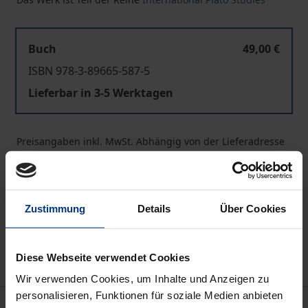
Buch
49,00 €
ISBN 978-3-89665-587-5
Lieferbar in 3-5 Werktagen
Preisangaben inkl. MwSt. Abhängig von der Lieferadresse
kann die MwSt. an der Kasse variieren.
In den Warenkorb
Zustimmung
Details
Über Cookies
Zur Wunschliste hinzufügen
Hinweise zu Versandkosten
Diese Webseite verwendet Cookies
Wir verwenden Cookies, um Inhalte und Anzeigen zu
personalisieren, Funktionen für soziale Medien anbieten
Beschreibung