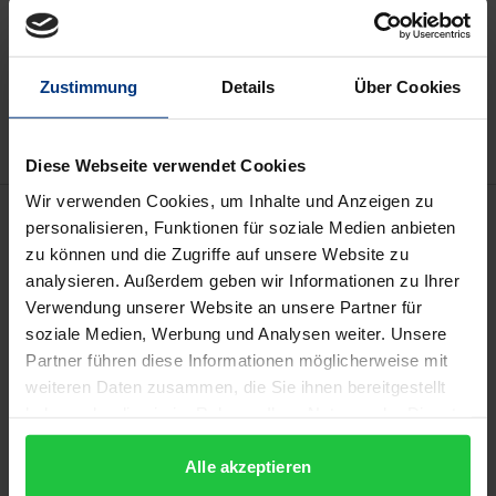
In den Warenkorb
Zur Wunschliste hinzufügen
Zustimmung
Details
Über Cookies
Hinweise zu Versandkosten
Diese Webseite verwendet Cookies
Wir verwenden Cookies, um Inhalte und Anzeigen zu
Beschreibung
personalisieren, Funktionen für soziale Medien anbieten
zu können und die Zugriffe auf unsere Website zu
Der Beginn dieses Werkes zu Plotins
Enneaden
analysieren. Außerdem geben wir Informationen zu Ihrer
Verwendung unserer Website an unsere Partner für
umfasst eine umfangreiche Einleitung, welche nicht
soziale Medien, Werbung und Analysen weiter. Unsere
nur das Lesen des Primärtextes unterstützt,
Partner führen diese Informationen möglicherweise mit
sondern auch die methodologischen Grundlagen
weiteren Daten zusammen, die Sie ihnen bereitgestellt
der Interpretation des 24. Traktats der
Enneaden
haben oder die sie im Rahmen Ihrer Nutzung der Dienste
vorstellt. Es folgt der griechische Text mit einem
gesammelt haben.
textkritischen Apparat, welcher die Abweichungen
Alle akzeptieren