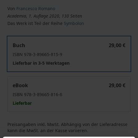
Von
Francesco Romano
Academia, 1. Auflage 2020, 130 Seiten
Das Werk ist Teil der Reihe
Symbolon
L'Uno oltre l'Intelletto e il Pensiero nel trattato 24 (Enn. 
Buch
29,00 €
ISBN 978-3-89665-815-9
Lieferbar in 3-5 Werktagen
L'Uno oltre l'Intelletto e il Pensiero nel trattato 24 (Enn. 
eBook
29,00 €
ISBN 978-3-89665-816-6
Lieferbar
Preisangaben inkl. MwSt. Abhängig von der Lieferadresse
kann die MwSt. an der Kasse variieren.