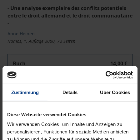
- Une analyse exemplaire des conflits potentiels
entre le droit allemand et le droit communautaire
-
Anne Heinen
Nomos, 1. Auflage 2000, 72 Seiten
Buch
14,00 €
ISBN 978-3-7890-7074-7
Nicht lieferbar
Zustimmung
Details
Über Cookies
In den Warenkorb
Diese Webseite verwendet Cookies
Zur Wunschliste hinzufügen
Wir verwenden Cookies, um Inhalte und Anzeigen zu
Hinweise zu Versandkosten
personalisieren, Funktionen für soziale Medien anbieten
zu können und die Zugriffe auf unsere Website zu