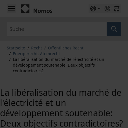
Zum Inhalt springen
Suche
Startseite
/
Recht
/
Öffentliches Recht
/
Energierecht, Atomrecht
/
La libéralisation du marché de l'électricité et un
développement soutenable: Deux objectifs
contradictoires?
La libéralisation du marché de
l'électricité et un
développement soutenable:
Deux objectifs contradictoires?