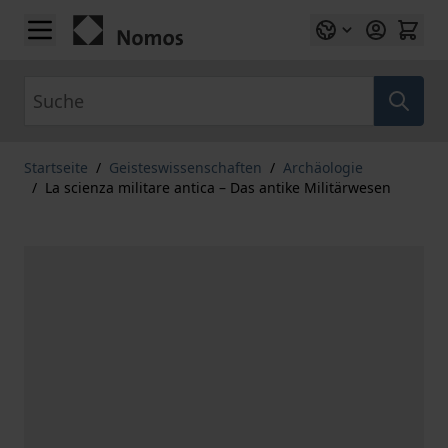
Zum Inhalt springen
Suche
Startseite
/
Geisteswissenschaften
/
Archäologie
/
La scienza militare antica – Das antike Militärwesen