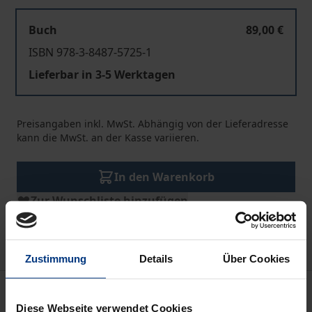
Buch
89,00 €
ISBN 978-3-8487-5725-1
Lieferbar in 3-5 Werktagen
Preisangaben inkl. MwSt. Abhängig von der Lieferadresse
kann die MwSt. an der Kasse variieren.
In den Warenkorb
Zur Wunschliste hinzufügen
Hinweise zu Versandkosten
Zustimmung
Details
Über Cookies
Beschreibung
Diese Webseite verwendet Cookies