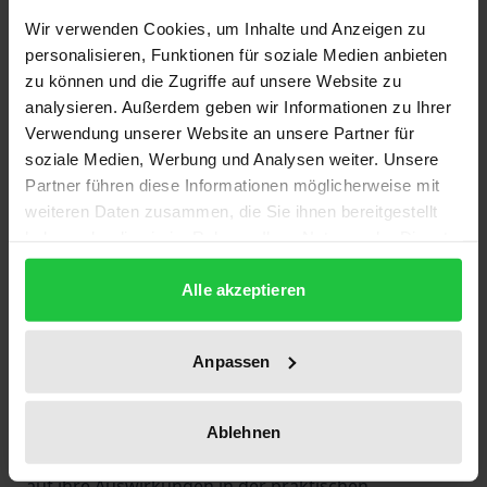
Das Landesdatenschutzgesetz wirft zahlreiche
Wir verwenden Cookies, um Inhalte und Anzeigen zu
personalisieren, Funktionen für soziale Medien anbieten
Rechtsfragen auf. Das Zusammenspiel mit den
zu können und die Zugriffe auf unsere Website zu
Regelungen der DS-GVO ist nicht immer leicht zu
analysieren. Außerdem geben wir Informationen zu Ihrer
verstehen, die Vorrangfragen umstritten.
Verwendung unserer Website an unsere Partner für
Der neue Kommentar
soziale Medien, Werbung und Analysen weiter. Unsere
erläutert präzise und praxisgerecht die
Partner führen diese Informationen möglicherweise mit
landesrechtlichen Vorschriften. Er
weiteren Daten zusammen, die Sie ihnen bereitgestellt
haben oder die sie im Rahmen Ihrer Nutzung der Dienste
• zeigt die Unterschiede zwischen BDSG und LDSG
gesammelt haben.
auf,
Alle akzeptieren
• arbeitet die Spielräume heraus, die die DS-GVO den
operativen Landesvorschriften lässt, und
Anpassen
• ordnet die vorliegende erste Rechtsprechung des
EuGH in den Landeskontext ein.
Besonders nützlich:
Ablehnen
Für die Anwendungspraxis werden die Vorschriften
auf ihre Auswirkungen in der praktischen