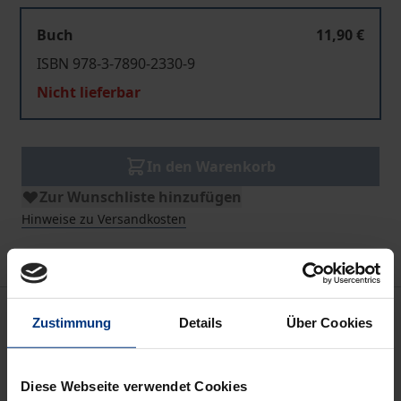
Buch
11,90 €
ISBN 978-3-7890-2330-9
Nicht lieferbar
In den Warenkorb
Zur Wunschliste hinzufügen
Hinweise zu Versandkosten
Bibliografische Angaben
Zustimmung
Details
Über Cookies
Auflage
Diese Webseite verwendet Cookies
1