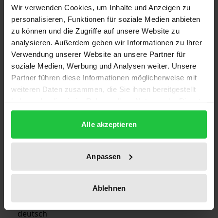
Wir verwenden Cookies, um Inhalte und Anzeigen zu
personalisieren, Funktionen für soziale Medien anbieten
ISBN
zu können und die Zugriffe auf unsere Website zu
978-3-7890-2330-9
analysieren. Außerdem geben wir Informationen zu Ihrer
Verwendung unserer Website an unsere Partner für
Erscheinungsdatum
soziale Medien, Werbung und Analysen weiter. Unsere
06.08.1991
Partner führen diese Informationen möglicherweise mit
weiteren Daten zusammen, die Sie ihnen bereitgestellt
Erscheinungsjahr
haben oder die sie im Rahmen Ihrer Nutzung der Dienste
1991
gesammelt haben.
Alle akzeptieren
Verlag
Nomos
Anpassen
Ausgabeart
Softcover
Ablehnen
Sprachen
deutsch