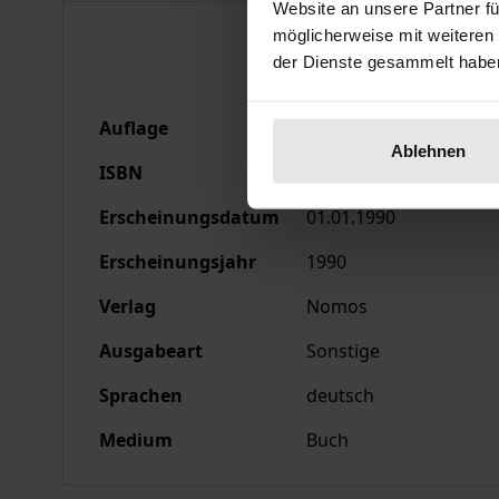
Website an unsere Partner fü
Bibliografische Anga
möglicherweise mit weiteren
der Dienste gesammelt habe
Auflage
1
Ablehnen
ISBN
978-3-7890-9007-3
Erscheinungsdatum
01.01.1990
Erscheinungsjahr
1990
Verlag
Nomos
Ausgabeart
Sonstige
Sprachen
deutsch
Medium
Buch