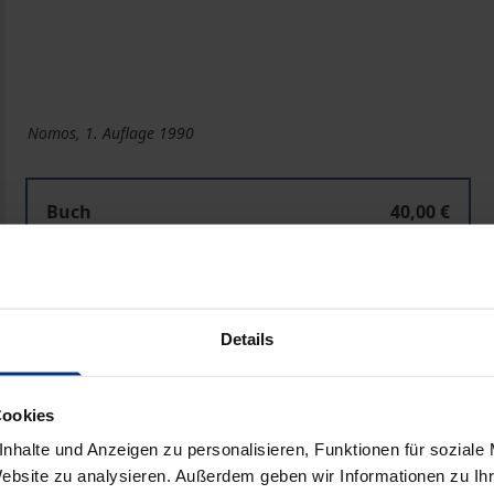
Nomos, 1. Auflage 1990
Buch
40,00 €
ISBN 978-3-7890-9007-3
Nicht lieferbar
Details
In den Warenkorb
Zur Wunschliste hinzufü
Hinweise zu Versandkosten
Cookies
nhalte und Anzeigen zu personalisieren, Funktionen für soziale
Website zu analysieren. Außerdem geben wir Informationen zu I