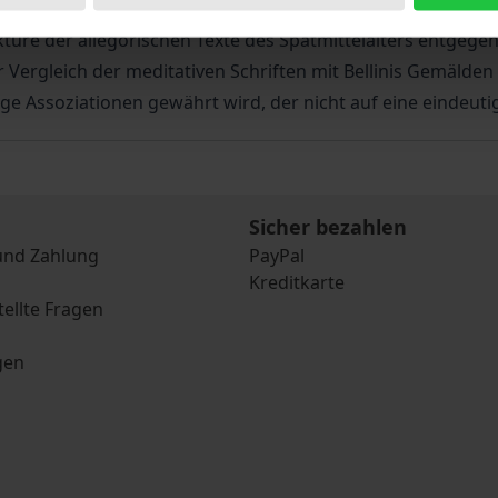
robleme. Den bisherigen Versuchen, Naturmotive in Bellinis
ktüre der allegorischen Texte des Spätmittelalters entgege
Vergleich der meditativen Schriften mit Bellinis Gemälden
ge Assoziationen gewährt wird, der nicht auf eine eindeuti
Sicher bezahlen
und Zahlung
PayPal
Kreditkarte
tellte Fragen
gen