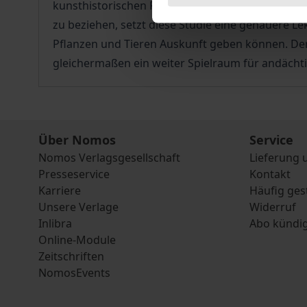
kunsthistorischen Forschung jedoch nachhaltig P
zu beziehen, setzt diese Studie eine genauere Le
Pflanzen und Tieren Auskunft geben können. Der 
gleichermaßen ein weiter Spielraum für andächti
Über Nomos
Service
Nomos Verlagsgesellschaft
Lieferung 
Presseservice
Kontakt
Karriere
Häufig ges
Unsere Verlage
Widerruf
Inlibra
Abo kündi
Online-Module
Zeitschriften
NomosEvents