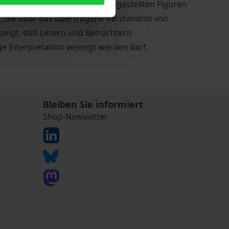
 Bildern eindeutig auf die dargestellten Figuren
n, die über das übertragene Verständnis von
 zeigt, daß Lesern und Betrachtern
ge Interpretation verengt werden darf.
Bleiben Sie informiert
Shop-Newsletter