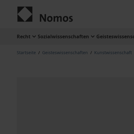
Zum Inhalt springen
Recht
Sozialwissenschaften
Geisteswissens
Startseite
/
Geisteswissenschaften
/
Kunstwissenschaft