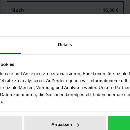
Buch
16,00 €
ISBN 978-3-96821-231-9
Nicht lieferbar
Details
In den Warenkorb
Zur Wunschliste hinzufü
Hinweise zu Versandkosten
Cookies
nhalte und Anzeigen zu personalisieren, Funktionen für soziale
Website zu analysieren. Außerdem geben wir Informationen zu I
r soziale Medien, Werbung und Analysen weiter. Unsere Partner
Bibliografische Angaben
 Daten zusammen, die Sie ihnen bereitgestellt haben oder die s
n.
rstellung kommt Giovanni Bellini besondere Bedeutung zu. 
seinen Zeitgenossen auf großes Interesse. Die Deutung die
Anpassen