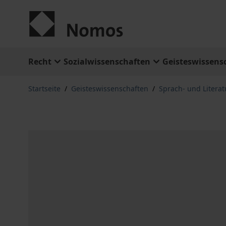
Zum Inhalt springen
Recht
Sozialwissenschaften
Geisteswissens
Startseite
/
Geisteswissenschaften
/
Sprach- und Litera