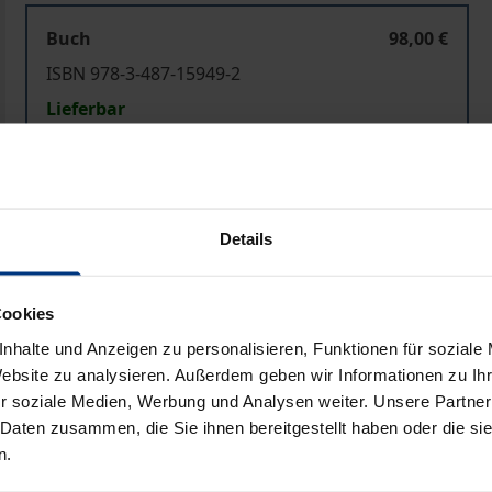
Buch
98,00 €
ISBN 978-3-487-15949-2
Lieferbar
Preisangaben inkl. MwSt. Abhängig von der Lieferadresse kann
Details
In den Warenkorb
Zur Wunschliste hinzufü
Hinweise zu Versandkosten
Cookies
nhalte und Anzeigen zu personalisieren, Funktionen für soziale
Website zu analysieren. Außerdem geben wir Informationen zu I
Bibliografische Angaben
r soziale Medien, Werbung und Analysen weiter. Unsere Partner
 Daten zusammen, die Sie ihnen bereitgestellt haben oder die s
n.
ick über das 18. Jahrhundert hinaus, als ob die lateinsprach