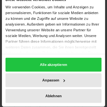
Beschreibung
Wir verwenden Cookies, um Inhalte und Anzeigen zu
personalisieren, Funktionen für soziale Medien anbieten
zu können und die Zugriffe auf unsere Website zu
This book offers a synthesis of modern research
analysieren. Außerdem geben wir Informationen zu Ihrer
devoted to Simplicius's life and to three of his five
Verwendung unserer Website an unsere Partner für
commentaries: On Epictetus'
Handbook
, On
soziale Medien, Werbung und Analysen weiter. Unsere
Aristotle's
De anima
, On Aristotle's
Categories
. Its
Partner führen diese Informationen möglicherweise mit
biographical part brings to light the historical role
weiteren Daten zusammen, die Sie ihnen bereitgestellt
haben oder die sie im Rahmen Ihrer Nutzung der Dienste
played by this Neoplatonic philosopher. Born in
gesammelt haben.
Cilicia, Asia Minor, he studied in Alexandria and
Alle akzeptieren
Athens and apparently ended his life teaching in
Syria on the frontier between the Byzantine and
Anpassen
Sassanide Empires.
His role was that of a mediator between the Greco-
Ablehnen
Roman world and philosophy and Syriac philosophy,