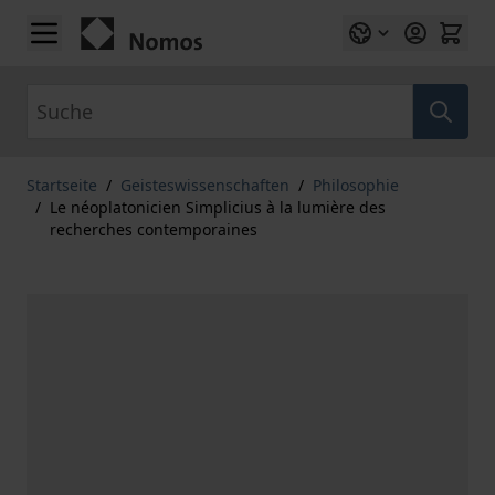
Zum Inhalt springen
Suche
Startseite
/
Geisteswissenschaften
/
Philosophie
/
Le néoplatonicien Simplicius à la lumière des
recherches contemporaines