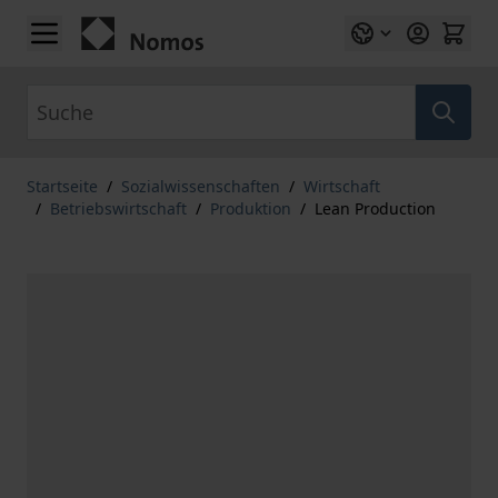
Zum Inhalt springen
Suche
Startseite
/
Sozialwissenschaften
/
Wirtschaft
/
Betriebswirtschaft
/
Produktion
/
Lean Production