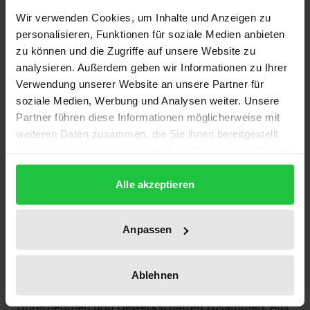
Modells, das selbst in Japan inzwischen auf Grenzen
Wir verwenden Cookies, um Inhalte und Anzeigen zu
stößt? Oder Kern einer neuen Arbeitsorganisation,
personalisieren, Funktionen für soziale Medien anbieten
zu können und die Zugriffe auf unsere Website zu
die Chancen für einen europäischen Weg eröffnet?
analysieren. Außerdem geben wir Informationen zu Ihrer
Erfahrene Experten aus Theorie und Praxis
Verwendung unserer Website an unsere Partner für
berichten.
soziale Medien, Werbung und Analysen weiter. Unsere
Das Reizwort Lean Production ist weder nur ein
Partner führen diese Informationen möglicherweise mit
modisches Schlagwort noch Zaubermittel – es ist die
weiteren Daten zusammen, die Sie ihnen bereitgestellt
Chance, ein neues Leitbild eines eigenen Weges in
haben oder die sie im Rahmen Ihrer Nutzung der Dienste
gesammelt haben.
Wirtschaft und Gesellschaft zu erlernen. Chancen
Alle akzeptieren
und Risiken erschließen sich aus den Erfahrungen
der japanischen Verhältnisse, der Automobil- und
Werkzeugmaschinenindustrie, der Bildungs- und
Anpassen
Arbeitspolitik.
Der Sammelband faßt die Ergebnisse einer Tagung
Ablehnen
mit über 500 Teilnehmern aus Wissenschaft,
Unternehmen und Gewerkschaften zusammen. Aus