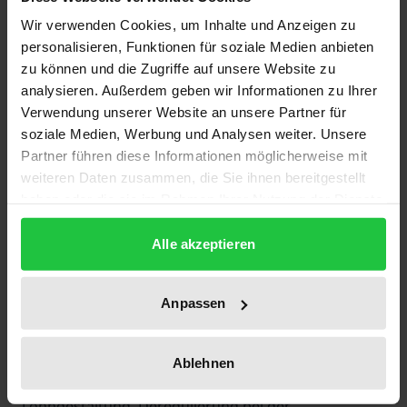
Wir verwenden Cookies, um Inhalte und Anzeigen zu
personalisieren, Funktionen für soziale Medien anbieten
Die Krise am Arbeitsmarkt läßt sich nur bewältigen,
zu können und die Zugriffe auf unsere Website zu
wenn Deutschland seine Wettbewerbsfähigkeit auch
analysieren. Außerdem geben wir Informationen zu Ihrer
als Produktionsstandort zurückgewinnt. Die nötigen
Verwendung unserer Website an unsere Partner für
Produktivitätssteigerungen lassen sich unter
soziale Medien, Werbung und Analysen weiter. Unsere
anderem durch eine »schlanke« Produktion
Partner führen diese Informationen möglicherweise mit
erreichen, deren wesentliches Element die
weiteren Daten zusammen, die Sie ihnen bereitgestellt
haben oder die sie im Rahmen Ihrer Nutzung der Dienste
Gruppenarbeit ist.
gesammelt haben.
Der Autor liefert eine Anleitung für deren juristische
Alle akzeptieren
Umsetzung. Er diskutiert den geeigneten Mix von
Tarifvertrag, Betriebsvereinbarung und
Arbeitsvertrag und stellt praxistaugliche
Anpassen
Lösungsvorschläge für Einzelprobleme vor:
Zusammensetzung der Gruppe, Gruppensprecher,
Ablehnen
Möglichkeiten produktivitätsorientierter
Lohngestaltung, Deregulierung bei der