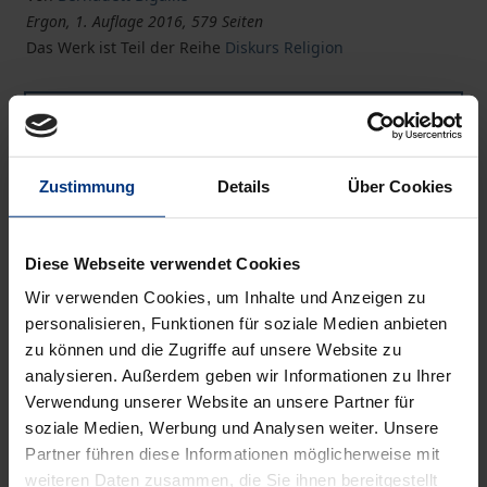
Ergon, 1. Auflage 2016, 579 Seiten
Das Werk ist Teil der Reihe
Diskurs Religion
Buch
75,00 €
ISBN 978-3-95650-143-2
Zustimmung
Details
Über Cookies
Lieferbar in 3-5 Werktagen
Diese Webseite verwendet Cookies
Preisangaben inkl. MwSt. Abhängig von der Lieferadresse
kann die MwSt. an der Kasse variieren.
Wir verwenden Cookies, um Inhalte und Anzeigen zu
personalisieren, Funktionen für soziale Medien anbieten
zu können und die Zugriffe auf unsere Website zu
In den Warenkorb
analysieren. Außerdem geben wir Informationen zu Ihrer
Zur Wunschliste hinzufügen
Verwendung unserer Website an unsere Partner für
Hinweise zu Versandkosten
soziale Medien, Werbung und Analysen weiter. Unsere
Partner führen diese Informationen möglicherweise mit
weiteren Daten zusammen, die Sie ihnen bereitgestellt