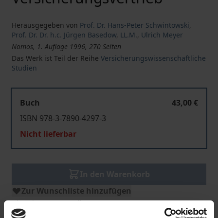
Herausgegeben von
Prof. Dr. Hans-Peter Schwintowski
,
Prof. Dr. Dr. h.c. Jürgen Basedow
,
LL.M.
,
Ulrich Meyer
Nomos, 1. Auflage 1996, 270 Seiten
Das Werk ist Teil der Reihe
Versicherungswissenschaftliche
Studien
Buch
43,00 €
ISBN 978-3-7890-4297-3
Nicht lieferbar
In den Warenkorb
Zur Wunschliste hinzufügen
Hinweise zu Versandkosten