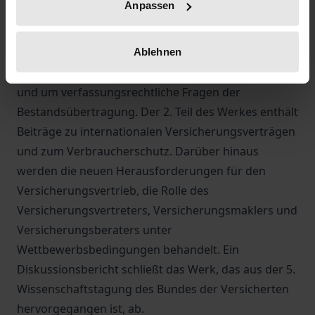
Anpassen
Funktion des neuen Verantwortlichen Aktuars, um
die anerkannten Regeln der
Versicherungsmathematik, um die
Ablehnen
Überschußbeteiligung in der Lebensversicherung
und um verfassungsrechtliche Fragen der
Bestandsübertragung. Der 2. Teil des Werkes enthält
Beiträge zu internationalen Versicherungsverträgen
und zum Verbraucherschutz. Darüber hinaus
werden die neuen Herausforderungen für den
Versicherungsvertrieb, die Rolle des
Versicherungsvertreters, Versicherungsmaklers und
Versicherungsberaters unter
Wettbewerbsbedingungen behandelt. Ein
Diskussionsbericht schließt das Werk, das aus der 5.
Wissenschaftstagung des Bundes der Versicherten
hervorgegangen ist, ab.