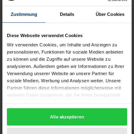
Zustimmung
Details
Über Cookies
Beschreibung
Diese Webseite verwendet Cookies
Das deutsche Versicherungsrecht hat durch die
Wir verwenden Cookies, um Inhalte und Anzeigen zu
Novellierung des Versicherungsaufsichts- und des
personalisieren, Funktionen für soziale Medien anbieten
Versicherungsvertragsgesetzes einschneidende
zu können und die Zugriffe auf unsere Website zu
Änderungen erfahren. Ganz besonders
analysieren. Außerdem geben wir Informationen zu Ihrer
problematisch ist die dabei vorgenommene
Verwendung unserer Website an unsere Partner für
Deregulierung bei der Lebensversicherung. Wer hier
soziale Medien, Werbung und Analysen weiter. Unsere
Partner führen diese Informationen möglicherweise mit
Fehler macht, kann sie, wegen der Langfristigkeit
weiteren Daten zusammen, die Sie ihnen bereitgestellt
der Verträge, nur schwer oder unter Verlusten
haben oder die sie im Rahmen Ihrer Nutzung der Dienste
beheben.
gesammelt haben.
Einen erheblichen Teil der komplizierten neuen
Alle akzeptieren
Fragen greift der Band im 1. Teil
(Lebensversicherung) auf. Es geht um Stellung und