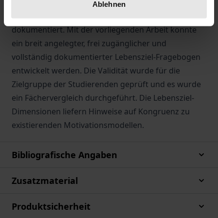
sehr unterschiedliche Binnenstrukturen auf, sind
Ablehnen
teilweise schwer zugänglich und unvollständig
dokumentiert. Mit der vorliegenden Arbeit konnte
ein breit angelegter, frei zugänglicher und
vollständig dokumentierter Lebensziel-Fragebogen
entwickelt werden. Die Validität wurde für die
Zielgruppe der Studierenden geprüft und es wurde
ein Fächervergleich durchgeführt. Die Lebensziel-
Dimensionen liefern Hinweise auf Kongruenz zu
existierenden Motivationsmodellen.
Bibliografische Angaben
Zusatzmaterial
Produktsicherheit