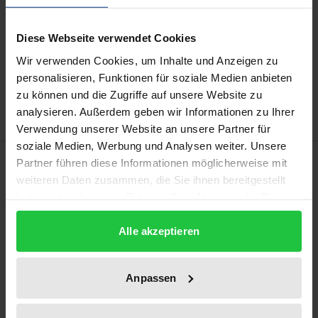
kann die MwSt. an der Kasse variieren.
Diese Webseite verwendet Cookies
In den Warenkorb
Wir verwenden Cookies, um Inhalte und Anzeigen zu
Zur Wunschliste hinzufügen
personalisieren, Funktionen für soziale Medien anbieten
Hinweise zu Versandkosten
zu können und die Zugriffe auf unsere Website zu
analysieren. Außerdem geben wir Informationen zu Ihrer
Verwendung unserer Website an unsere Partner für
soziale Medien, Werbung und Analysen weiter. Unsere
Beschreibung
Partner führen diese Informationen möglicherweise mit
weiteren Daten zusammen, die Sie ihnen bereitgestellt
haben oder die sie im Rahmen Ihrer Nutzung der Dienste
Ziele motivieren und verleihen dem Handeln
gesammelt haben.
Struktur und Bedeutung. Dies gilt insbesondere für
Alle akzeptieren
Lebensziele, die als Orientierungspunkte für die
individuelle Lebensgestaltung dienen. Die
Anpassen
verschiedenen vorliegenden Verfahren zur
standardisierten Erfassung von Lebenszielen weisen