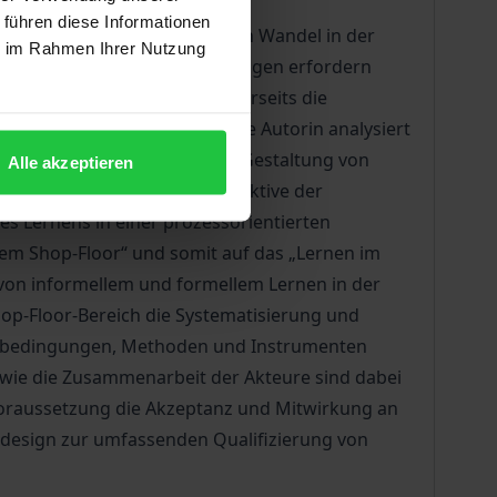
 führen diese Informationen
strieunternehmen entsteht ein Wandel in der
ie im Rahmen Ihrer Nutzung
beschleunigt. Diese Veränderungen erfordern
 in der Produktion, und andererseits die
Arbeitsverlauf/-vorgang. Die Autorin analysiert
en Lernarrangements bei der Gestaltung von
Alle akzeptieren
eunternehmen. Aus der Perspektive der
s Lernens in einer prozessorientierten
m Shop-Floor“ und somit auf das „Lernen im
von informellem und formellem Lernen in der
hop-Floor-Bereich die Systematisierung und
menbedingungen, Methoden und Instrumenten
sowie die Zusammenarbeit der Akteure sind dabei
Voraussetzung die Akzeptanz und Mitwirkung an
sdesign zur umfassenden Qualifizierung von