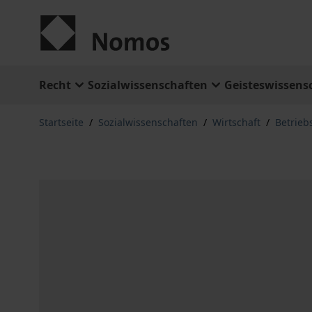
Zum Inhalt springen
Recht
Sozialwissenschaften
Geisteswissens
Startseite
/
Sozialwissenschaften
/
Wirtschaft
/
Betrieb