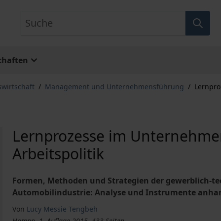
Suche
chaften
swirtschaft
/
Management und Unternehmensführung
/
Lernpro
Lernprozesse im Unternehmen 
Arbeitspolitik
Formen, Methoden und Strategien der gewerblich-tec
Automobilindustrie: Analyse und Instrumente anhan
Von
Lucy Messie Tengbeh
Hampp, 1. Auflage 2015, 433 Seiten