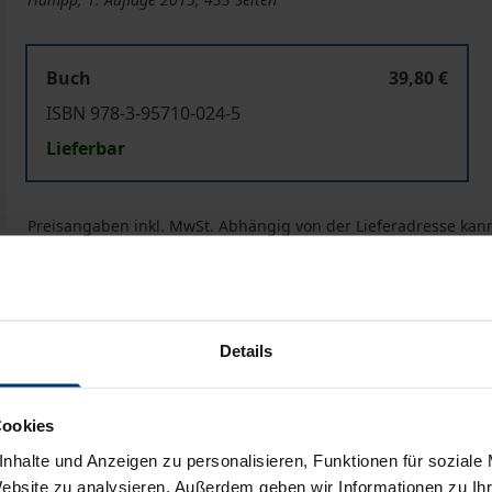
Buch
39,80 €
ISBN 978-3-95710-024-5
Lieferbar
Preisangaben inkl. MwSt. Abhängig von der Lieferadresse kann
In den Warenkorb
Zur Wunschliste hinzufü
Hinweise zu Versandkosten
Details
Cookies
Bibliografische Angaben
nhalte und Anzeigen zu personalisieren, Funktionen für soziale
Website zu analysieren. Außerdem geben wir Informationen zu I