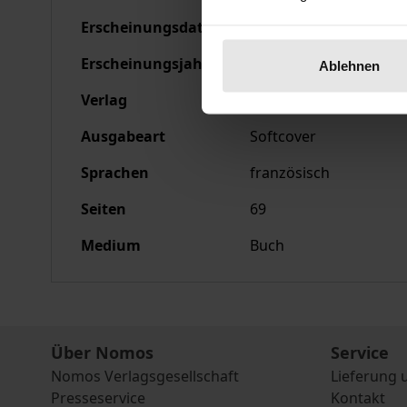
Erscheinungsdatum
18.02.2002
Erscheinungsjahr
2002
Ablehnen
Verlag
Nomos
Ausgabeart
Softcover
Sprachen
französisch
Seiten
69
Medium
Buch
Über Nomos
Service
Nomos Verlagsgesellschaft
Lieferung 
Presseservice
Kontakt