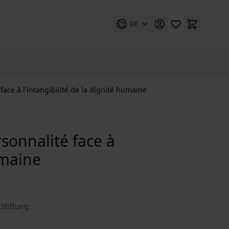
DE
 face à l'intangibilité de la dignité humaine
rsonnalité face à
umaine
Stiftung