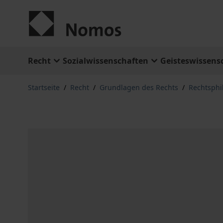
Zum Inhalt springen
Recht
Sozialwissenschaften
Geisteswissens
Startseite
/
Recht
/
Grundlagen des Rechts
/
Rechtsphi