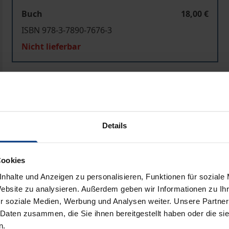
Buch
18,00 €
ISBN 978-3-7890-7676-3
Nicht lieferbar
In den Warenkorb
Zur Wunschliste hinzufü
Hinweise zu Versandkosten
Details
ben
Cookies
nhalte und Anzeigen zu personalisieren, Funktionen für soziale
Website zu analysieren. Außerdem geben wir Informationen zu I
r soziale Medien, Werbung und Analysen weiter. Unsere Partner
 Daten zusammen, die Sie ihnen bereitgestellt haben oder die s
n.