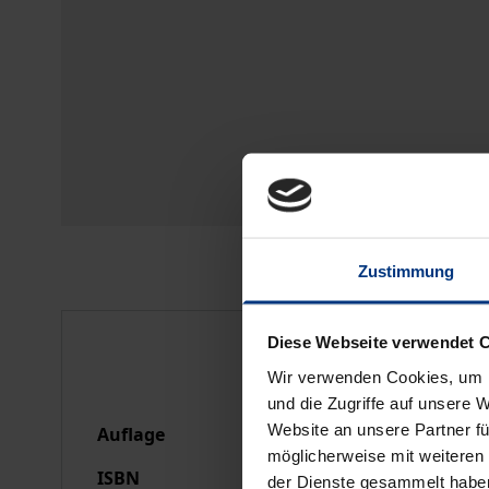
Zustimmung
Bibliografische Anga
Diese Webseite verwendet 
Wir verwenden Cookies, um I
und die Zugriffe auf unsere 
Website an unsere Partner fü
Auflage
1
möglicherweise mit weiteren
ISBN
978-3-7890-7676-3
der Dienste gesammelt habe