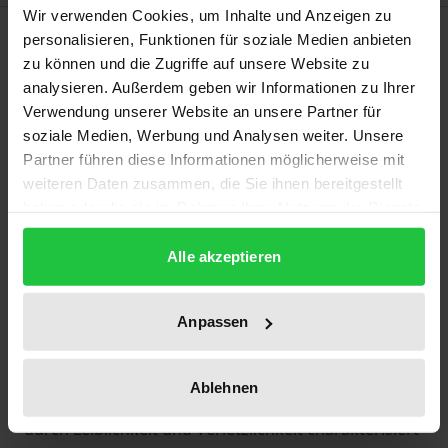
Wir verwenden Cookies, um Inhalte und Anzeigen zu
Beschreibung
personalisieren, Funktionen für soziale Medien anbieten
zu können und die Zugriffe auf unsere Website zu
analysieren. Außerdem geben wir Informationen zu Ihrer
Emmanuel Levinas hat ein äußerst anspruchsvolles
Verwendung unserer Website an unsere Partner für
Werk hinterlassen. Corine Pelluchon schafft das
soziale Medien, Werbung und Analysen weiter. Unsere
Kunststück, eine sehr gut lesbare Einführung zu
Partner führen diese Informationen möglicherweise mit
verfassen, ohne dass dies auf Kosten der
weiteren Daten zusammen, die Sie ihnen bereitgestellt
argumentativen Tiefe geht, und dabei noch eigene
haben oder die sie im Rahmen Ihrer Nutzung der Dienste
Akzente im Hinblick auf Medizinethik und Ökologie
gesammelt haben.
Alle akzeptieren
zu setzen. Das Verhältnis von Ethik und Politik wird
neu beleuchtet, und das Verständnis von Freiheit als
einer, die durch den Anderen gestiftet ist, wird
Anpassen
gegen die klassischen und zeitgenössischen
Freiheitstheorien herausgestellt und zum Zentrum
Ablehnen
einer Auffassung von der Subjektivität gemacht, die
durch Leiblichkeit und Verletzlichkeit charakterisiert