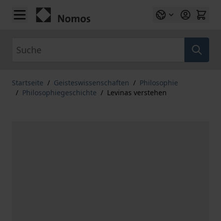
Zum Inhalt springen
Suche
Startseite
/
Geisteswissenschaften
/
Philosophie
/
Philosophiegeschichte
/
Levinas verstehen