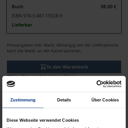
Buch
98,00 €
ISBN 978-3-487-15528-9
Lieferbar
Preisangaben inkl. MwSt. Abhängig von der Lieferadresse
kann die MwSt. an der Kasse variieren.
In den Warenkorb
Zur Wunschliste hinzufügen
Hinweise zu Versandkosten
Zustimmung
Details
Über Cookies
Beschreibung
Diese Webseite verwendet Cookies