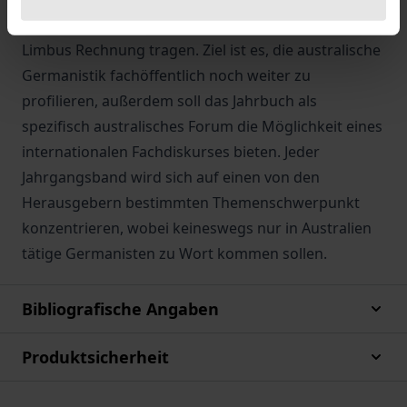
germanistische Literatur- und Kulturwissenschaft
Limbus Rechnung tragen. Ziel ist es, die australische
Germanistik fachöffentlich noch weiter zu
profilieren, außerdem soll das Jahrbuch als
spezifisch australisches Forum die Möglichkeit eines
internationalen Fachdiskurses bieten. Jeder
Jahrgangsband wird sich auf einen von den
Herausgebern bestimmten Themenschwerpunkt
konzentrieren, wobei keineswegs nur in Australien
tätige Germanisten zu Wort kommen sollen.
Bibliografische Angaben
Produktsicherheit