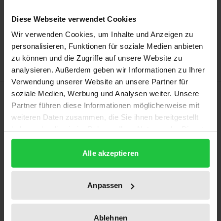
In den Warenkorb
Diese Webseite verwendet Cookies
Zur Wunschliste hinzufügen
Wir verwenden Cookies, um Inhalte und Anzeigen zu
Hinweise zu Versandkosten
personalisieren, Funktionen für soziale Medien anbieten
zu können und die Zugriffe auf unsere Website zu
analysieren. Außerdem geben wir Informationen zu Ihrer
Verwendung unserer Website an unsere Partner für
Beschreibung
soziale Medien, Werbung und Analysen weiter. Unsere
Partner führen diese Informationen möglicherweise mit
weiteren Daten zusammen, die Sie ihnen bereitgestellt
Eine globale Vernetzung ist für die Profilierung einer
haben oder die sie im Rahmen Ihrer Nutzung der Dienste
wissenschaftlichen Disziplin wie der Germanistik
gesammelt haben.
unerlässlich – insbesondere in einem Land wie
Alle akzeptieren
Australien, aus dessen geostrategischer Lage sich
die Selbstverständlichkeit einer starken
Anpassen
germanistischen Forschung nicht in gleicher Weise
ergibt wie etwa im europäischen Raum. Diesem
Ablehnen
Erfordernis soll das Australische Jahrbuch für