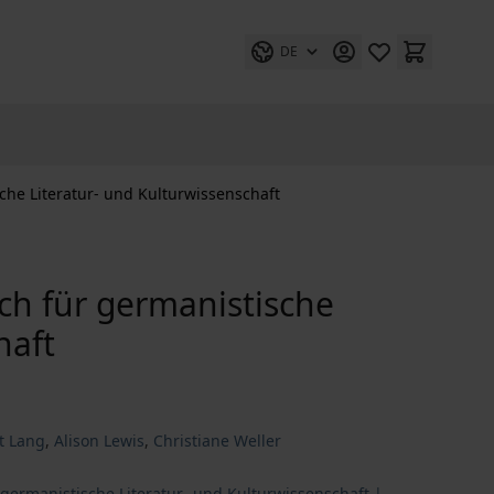
DE
che Literatur- und Kulturwissenschaft
ch für germanistische
haft
it Lang
,
Alison Lewis
,
Christiane Weller
 germanistische Literatur- und Kulturwissenschaft |