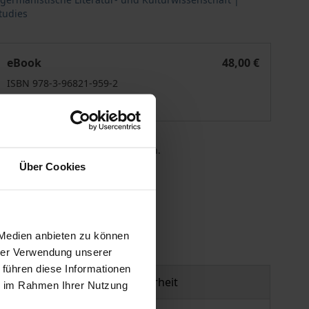
tudies
eratur- und Kulturwissenschaft
Limbus – Australisches Jahrbuch für germanistische Literat
eBook
48,00 €
ISBN 978-3-96821-959-2
Lieferbar
 die MwSt. an der Kasse variieren.
Über Cookies
gen
 Medien anbieten zu können
hrer Verwendung unserer
 führen diese Informationen
Produktsicherheit
ie im Rahmen Ihrer Nutzung