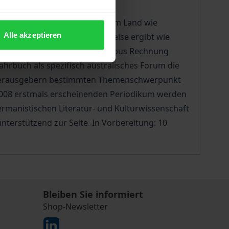
lässlich – insbesondere in einem Land wie
Alle akzeptieren
Forschung nicht in gleicher Weise ergibt wie
ur- und Kulturwissenschaft Limbus Rechnung
 Jahrbuch als spezifisch australisches Forum die
en Herausgebern bestimmten Themenschwerpunkt
 2008 erstmals erscheinenden Periodikum werden
rmanistischen Literatur- und Kulturwissenschaft
unterstützend zur Seite. In Vorbereitung: 10
Bleiben Sie informiert
Shop-Newsletter