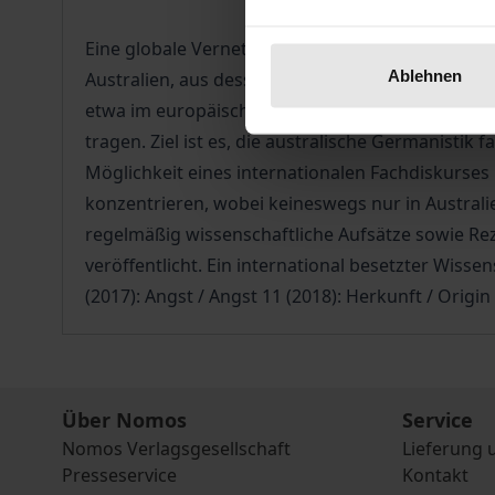
Eine globale Vernetzung ist für die Profilierung 
Ablehnen
Australien, aus dessen geostrategischer Lage sic
etwa im europäischen Raum. Diesem Erfordernis 
tragen. Ziel ist es, die australische Germanistik 
Möglichkeit eines internationalen Fachdiskurs
konzentrieren, wobei keineswegs nur in Austral
regelmäßig wissenschaftliche Aufsätze sowie Re
veröffentlicht. Ein international besetzter Wiss
(2017): Angst / Angst 11 (2018): Herkunft / Origin 
Über Nomos
Service
Nomos Verlagsgesellschaft
Lieferung 
Presseservice
Kontakt