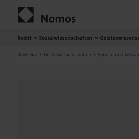
Zum Inhalt springen
Recht
Sozialwissenschaften
Geisteswissens
Startseite
/
Geisteswissenschaften
/
Sprach- und Litera