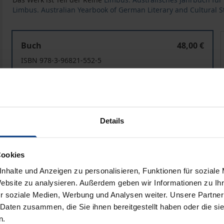
Limbus. Australian Yearbook of German Literary and Cultural S
Limbus – Australisches Jahrbuch für germanistische Lit
Buch
48,00 €
ISBN 978-3-96821-552-5
Lieferbar
Preisangaben inkl. MwSt. Abhängig von der Lieferadresse kann
Details
In den Warenkorb
Zur Wunschliste hinzufü
Hinweise zu Versandkosten
Cookies
nhalte und Anzeigen zu personalisieren, Funktionen für soziale
Website zu analysieren. Außerdem geben wir Informationen zu I
r soziale Medien, Werbung und Analysen weiter. Unsere Partner
Bibliografische Angaben
 Daten zusammen, die Sie ihnen bereitgestellt haben oder die s
n.