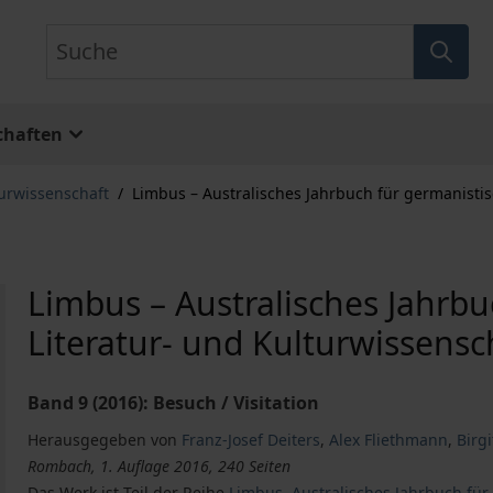
Suche
chaften
turwissenschaft
/
Limbus – Australisches Jahrbuch für germanistis
Limbus – Australisches Jahrbu
Literatur- und Kulturwissensc
Band 9 (2016): Besuch / Visitation
Herausgegeben von
Franz-Josef Deiters
,
Alex Fliethmann
,
Birg
Rombach, 1. Auflage 2016, 240 Seiten
Das Werk ist Teil der Reihe
Limbus. Australisches Jahrbuch für