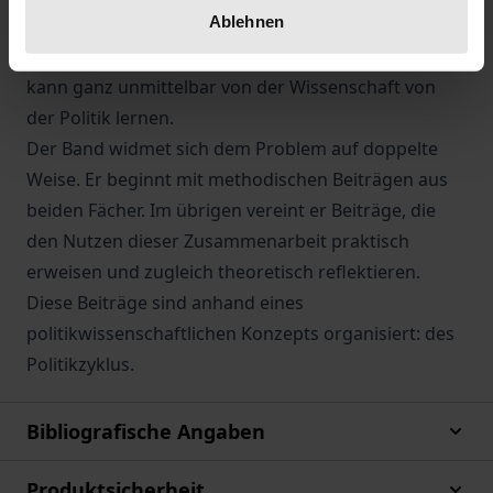
Ablehnen
es schließlich, wenn Juristen das Recht von außen
beobachten. Eine solche Wissenschaft vom Recht
kann ganz unmittelbar von der Wissenschaft von
der Politik lernen.
Der Band widmet sich dem Problem auf doppelte
Weise. Er beginnt mit methodischen Beiträgen aus
beiden Fächer. Im übrigen vereint er Beiträge, die
den Nutzen dieser Zusammenarbeit praktisch
erweisen und zugleich theoretisch reflektieren.
Diese Beiträge sind anhand eines
politikwissenschaftlichen Konzepts organisiert: des
Politikzyklus.
Bibliografische Angaben
Produktsicherheit