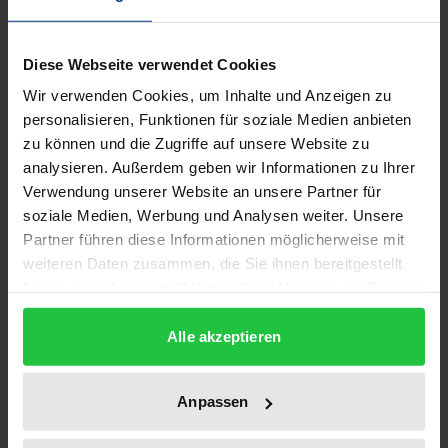
Politikwissenschaftlern eine Selbstverständlichkeit.
Die Politikwissenschaft hat sich mittlerweile aber zu
Diese Webseite verwendet Cookies
einer Sozialwissenschaft gewandelt.
Wir verwenden Cookies, um Inhalte und Anzeigen zu
Theoriegeleitete empirische Forschung ist die
personalisieren, Funktionen für soziale Medien anbieten
kürzeste Formel für ihr Anliegen. Wenn sich die
zu können und die Zugriffe auf unsere Website zu
Rechtswissenschaft dogmatisch versteht, ist sie
analysieren. Außerdem geben wir Informationen zu Ihrer
hermeneutisch. Die Überbrückung dieses Bruchs
Verwendung unserer Website an unsere Partner für
soziale Medien, Werbung und Analysen weiter. Unsere
wird zusätzlich durch eine Besonderheit der
Partner führen diese Informationen möglicherweise mit
Politikwissenschaft erschwert. Sie definiert sich
weiteren Daten zusammen, die Sie ihnen bereitgestellt
nicht über eine gemeinsame Methode, sondern
haben oder die sie im Rahmen Ihrer Nutzung der Dienste
über ihren Gegenstand. Die rechtliche Rezeption
gesammelt haben.
muss deshalb mit dem Methodenpluralismus der
Alle akzeptieren
Politikwissenschaft fertig werden. Einfacher wird es,
wenn sich die Rechtswissenschaft als Wissenschaft
Anpassen
von der Rechtspolitik versteht. Dann geht es um das
Verhältnis von Theorie und Praxis. Ganz einfach ist