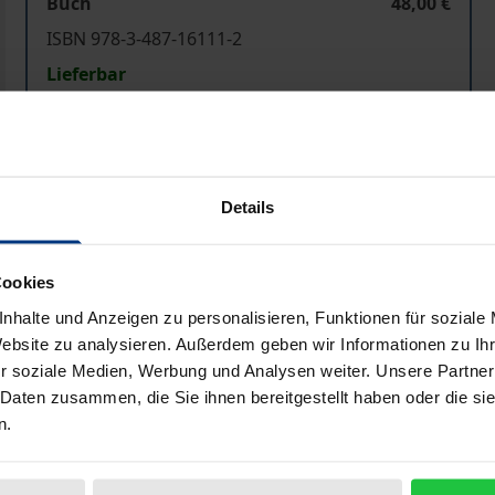
Buch
48,00 €
ISBN 978-3-487-16111-2
Lieferbar
Preisangaben inkl. MwSt. Abhängig von der Lieferadresse kann
Details
In den Warenkorb
Zur Wunschliste hinzufü
Hinweise zu Versandkosten
Cookies
nhalte und Anzeigen zu personalisieren, Funktionen für soziale
Website zu analysieren. Außerdem geben wir Informationen zu I
Bibliografische Angaben
r soziale Medien, Werbung und Analysen weiter. Unsere Partner
 Daten zusammen, die Sie ihnen bereitgestellt haben oder die s
n.
bild die fabrikmäßige Herstellung des im Umdruckverfahren 
ion zeigt dieses Buch eine Auswahl von gut dreihundert Tel