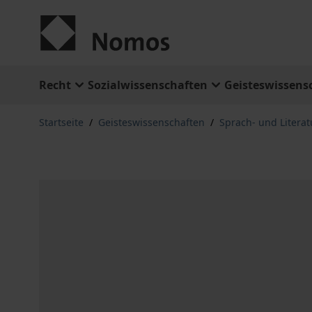
Zum Inhalt springen
Recht
Sozialwissenschaften
Geisteswissens
Startseite
/
Geisteswissenschaften
/
Sprach- und Litera