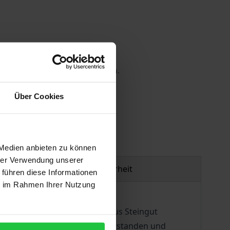
 die MwSt. an der Kasse variieren.
Über Cookies
gen
 Medien anbieten zu können
hrer Verwendung unserer
Produktsicherheit
 führen diese Informationen
ie im Rahmen Ihrer Nutzung
dekorierten Bildergeschirrs aus Steingut
lern, die sämtlich vor 1840 entstanden und