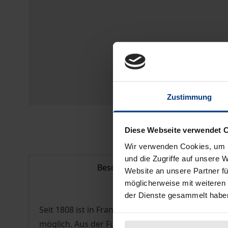
Zustimmung
Diese Webseite verwendet 
Wir verwenden Cookies, um I
und die Zugriffe auf unsere 
Beschreibung
Website an unsere Partner fü
möglicherweise mit weiteren
der Dienste gesammelt habe
Seit 1808 ist in Frankreich nach englischem Vor
möglich. Aus der Fülle der französischen Produkt