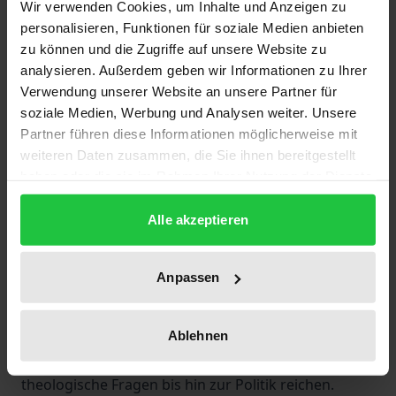
Wir verwenden Cookies, um Inhalte und Anzeigen zu
und ihre Institutionen in einem sich rasch
personalisieren, Funktionen für soziale Medien anbieten
verändernden Umfeld entwickelt und ihre eigene
zu können und die Zugriffe auf unsere Website zu
Identität als eine der islamischen Konfessionen
analysieren. Außerdem geben wir Informationen zu Ihrer
aufgebaut. Ibadische Quellen ermöglichen es uns,
Verwendung unserer Website an unsere Partner für
ihre Bewegungen und Herausforderungen im Laufe
soziale Medien, Werbung und Analysen weiter. Unsere
Partner führen diese Informationen möglicherweise mit
der Zeit aus verschiedenen Blickwinkeln zu erfassen.
weiteren Daten zusammen, die Sie ihnen bereitgestellt
In diesem Band werden verschiedene Fragen zur
haben oder die sie im Rahmen Ihrer Nutzung der Dienste
Identität der Ibadier und der Omanis von den
gesammelt haben.
Anfängen bis zur Gegenwart untersucht. Die
Alle akzeptieren
Beiträge einzelner Autoren aus der ganzen Welt
bieten dem Leser die neuesten
Anpassen
Forschungsergebnisse auf dem Gebiet der
Ibadischen und Omanischen Studien, die sich vom
Nahen Osten bis nach Afrika und Europa erstrecken
Ablehnen
und von der Literatur über rechtliche und
theologische Fragen bis hin zur Politik reichen.