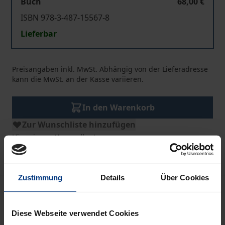
Buch
68,00 €
ISBN 978-3-487-15567-8
Lieferbar
Preisangaben inkl. MwSt. Abhängig von der Lieferadresse
kann die MwSt. an der Kasse variieren.
In den Warenkorb
Zur Wunschliste hinzufügen
Hinweise zu Versandkosten
Zustimmung
Details
Über Cookies
Beschreibung
Diese Webseite verwendet Cookies
Die Ibaditen haben ihre Gemeinschaften gebildet