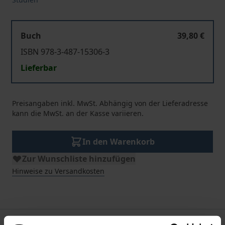
Buch
39,80 €
ISBN 978-3-487-15306-3
Lieferbar
Preisangaben inkl. MwSt. Abhängig von der Lieferadresse
kann die MwSt. an der Kasse variieren.
In den Warenkorb
Zur Wunschliste hinzufügen
Hinweise zu Versandkosten
Beschreibung