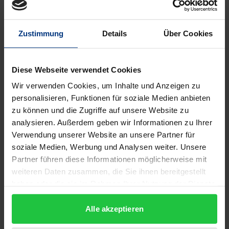
Dieser Band enthält Yasuhiko Tomidas
Zustimmung
Details
Über Cookies
bemerkenswerte Essays über Locke, Berkeley und
Kant sowie einen Aufsatz, der Denkanstöße gibt und
Diese Webseite verwendet Cookies
gemeinsam mit einem Experimental-Physiker
verfasst wurde. Tomida behauptet, dass der
Wir verwenden Cookies, um Inhalte und Anzeigen zu
personalisieren, Funktionen für soziale Medien anbieten
logische Platz der Theorie der Ideen ursprünglich
zu können und die Zugriffe auf unsere Website zu
‚naturalistisch‘ ist im Quine’schen Sinn des Begriffs,
analysieren. Außerdem geben wir Informationen zu Ihrer
und dass Berkeley und Kant ihn auf ihre jeweilige
Verwendung unserer Website an unsere Partner für
Weise ‚entstellen‘. Damit bietet der Autor eine völlig
soziale Medien, Werbung und Analysen weiter. Unsere
neue Perspektive auf die Historiographie der
Partner führen diese Informationen möglicherweise mit
Theorie der Ideen. Die durchgesehene und
weiteren Daten zusammen, die Sie ihnen bereitgestellt
haben oder die sie im Rahmen Ihrer Nutzung der Dienste
erweiterte zweite Auflage enthält einen zusätzlichen
gesammelt haben.
Aufsatz über Lockes holistische Logik.
Alle akzeptieren
„Professor Tomida hat wertvolle, neue Einsichten
zum Verständnis von Lockes Text geliefert. Wer auch