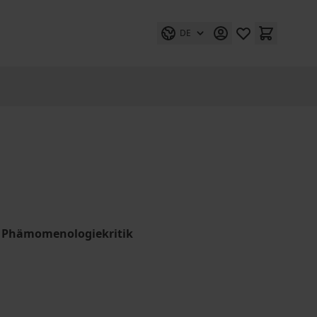
DE
en Phämomenologiekritik