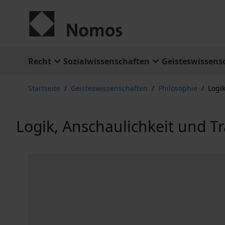
Zum Inhalt springen
Recht
Sozialwissenschaften
Geisteswissens
Startseite
/
Geisteswissenschaften
/
Philosophie
/
Logi
Logik, Anschaulichkeit und T