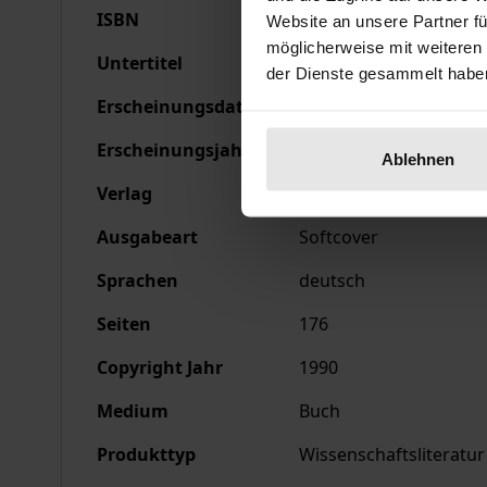
ISBN
978-3-495-47692-5
Website an unsere Partner fü
möglicherweise mit weiteren
Untertitel
Studien zu Husserl, H
der Dienste gesammelt habe
Erscheinungsdatum
22.11.2022
Erscheinungsjahr
2022
Ablehnen
Verlag
Karl-Alber-Verlag
Ausgabeart
Softcover
Sprachen
deutsch
Seiten
176
Copyright Jahr
1990
Medium
Buch
Produkttyp
Wissenschaftsliteratur