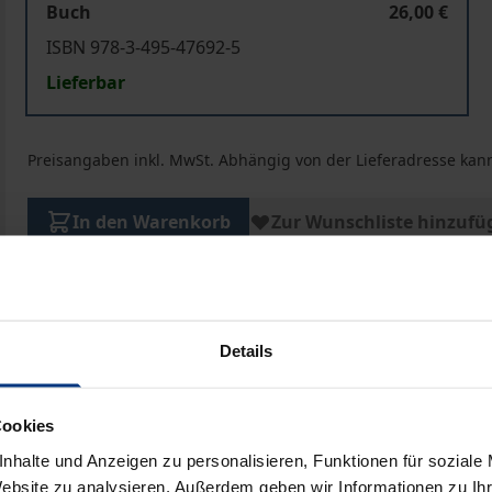
Buch
26,00 €
ISBN 978-3-495-47692-5
Lieferbar
Preisangaben inkl. MwSt. Abhängig von der Lieferadresse kann
In den Warenkorb
Zur Wunschliste hinzufü
Hinweise zu Versandkosten
Details
ben
Cookies
nhalte und Anzeigen zu personalisieren, Funktionen für soziale
Website zu analysieren. Außerdem geben wir Informationen zu I