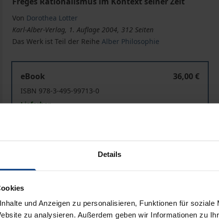
Freges Rationalismus im Kontext seiner Zeit
Von
Dorothea Lotter
Karl-Alber-Verlag, 1. Auflage 2004, 312 Seiten
Das Werk ist Teil der Reihe
Alber Philosophie
Logik und Vernunft
eBook
36,00 €
ISBN 978-3-495-99713-0
Lieferbar
Preisangaben inkl. MwSt. Abhängig von der Lieferadresse kann
Details
In den Warenkorb
Zur Wunschliste hinzufü
Hinweise zu Versandkosten
Cookies
nhalte und Anzeigen zu personalisieren, Funktionen für soziale
Website zu analysieren. Außerdem geben wir Informationen zu I