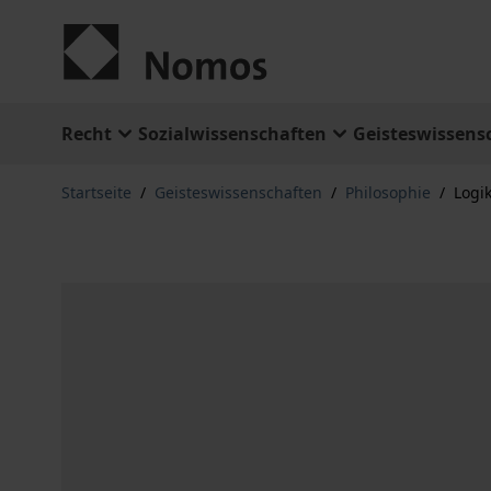
Zum Inhalt springen
Recht
Sozialwissenschaften
Geisteswissens
Startseite
/
Geisteswissenschaften
/
Philosophie
/
Logi