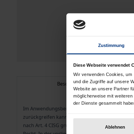
Zustimmung
Diese Webseite verwendet 
Wir verwenden Cookies, um I
und die Zugriffe auf unsere 
Beschreibung
Website an unsere Partner fü
möglicherweise mit weiteren
der Dienste gesammelt habe
Im Anwendungsbereich des internationalen Einhei
zurückgreifen kann, wenn die gelieferte Sache mi
nach Art. 4 CISG grundsätzlich nicht vom Übere
Ablehnen
Recht. In der vorliegenden Monographie werden