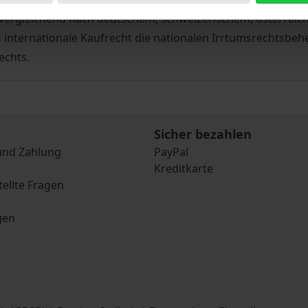
svergleichend nach deutschem, schweizerischem, österrei
 internationale Kaufrecht die nationalen Irrtumsrechtsbehel
echts.
Sicher bezahlen
und Zahlung
PayPal
Kreditkarte
tellte Fragen
gen