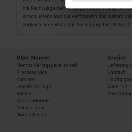
die Rechtslage bei Haftungsfreizeichnung recht
Anschließend legt die Verfasserin dar, warum das
zugleich ein Beitrag zur Auslegung des UN-Kaufr
Über Nomos
Service
Nomos Verlagsgesellschaft
Lieferung 
Presseservice
Kontakt
Karriere
Häufig ges
Unsere Verlage
Widerruf
Inlibra
Abo kündi
Online-Module
Zeitschriften
NomosEvents