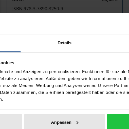
ISBN 978-3-7890-3250-9
Nicht lieferbar
In den Warenkorb
Zur Wunschliste hinzufü
Details
Hinweise zu Versandkosten
Cookies
nhalte und Anzeigen zu personalisieren, Funktionen für soziale
Website zu analysieren. Außerdem geben wir Informationen zu I
Bibliografische Angaben
r soziale Medien, Werbung und Analysen weiter. Unsere Partner
 Daten zusammen, die Sie ihnen bereitgestellt haben oder die s
n.
tskaufrechts stellt sich die Frage, ob der Käufer auf die
t einem Sach- oder Rechtsmangel behaftet ist. Die Anfechtun
inkommen geregelt. Sie unterliegt daher weiterhin dem na
Anpassen
 das Verhältnis der Anfechtung wegen Beschaffenheitsirr