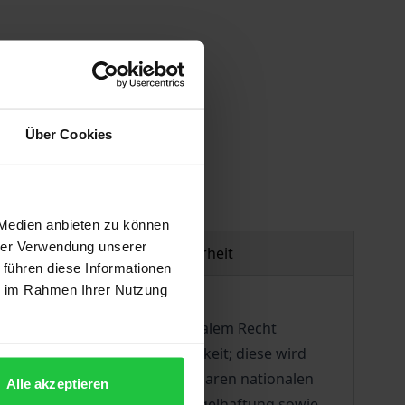
gen
Über Cookies
 Medien anbieten zu können
hrer Verwendung unserer
Produktsicherheit
 führen diese Informationen
ie im Rahmen Ihrer Nutzung
 Irrtumsanfechtung nach nationalem Recht
g betrifft die Vertragsgültigkeit; diese wird
ch den Regeln des IPR anwendbaren nationalen
Alle akzeptieren
tums zur Sach- und Rechtsmängelhaftung sowie