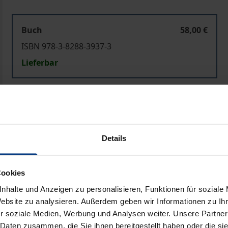
Buch
58,00 €
ISBN 978-3-8288-3937-3
Lieferbar
Preisangaben inkl. MwSt. Abhängig von der Lieferadresse kann
In den Warenkorb
Zur Wunschliste hinzufü
Details
Hinweise zu Versandkosten
Cookies
nhalte und Anzeigen zu personalisieren, Funktionen für soziale
Bibliografische Angaben
Website zu analysieren. Außerdem geben wir Informationen zu I
r soziale Medien, Werbung und Analysen weiter. Unsere Partner
 Daten zusammen, die Sie ihnen bereitgestellt haben oder die s