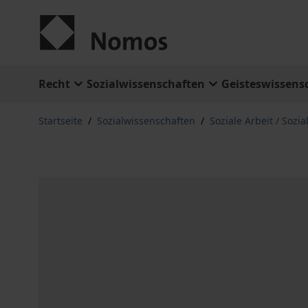
Zum Inhalt springen
Recht
Sozialwissenschaften
Geisteswissens
Startseite
/
Sozialwissenschaften
/
Soziale Arbeit / Sozia