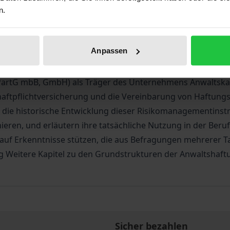
wälten bei der Ausübung ihres Berufs ist die persönliche H
n.
ung zur Anwaltshaftung entwickelt hat, ist dieses Haftungs
 von Risikomanagementinstrumenten zur Verfügung, die ei
Anpassen
instrumente, die Rechtsanwälte mittlerweile nutzen können
PartG mbB, GmbH) als Träger des Unternehmens Anwaltskanz
aftpflichtversicherung und die Vereinbarung von Haftun
n die historische Entwicklung dieser Risikomanagementinstr
ren, und erläutern ihre tatsächliche Nutzung in der Beruf
k auf Erkenntnisse stützen, die aus Befragungen mehrerer
ung Weitere Kapitel zu den Grundstrukturen der Anwaltsha
Sicher bezahlen