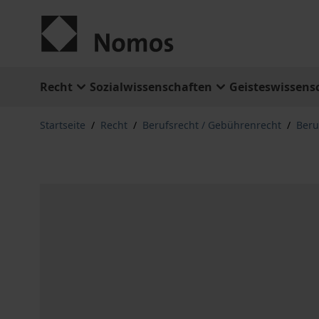
Zum Inhalt springen
Recht
Sozialwissenschaften
Geisteswissens
Startseite
/
Recht
/
Berufsrecht / Gebührenrecht
/
Beru