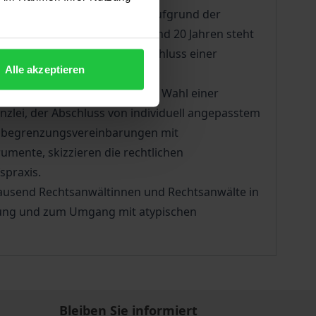
aftung für fachliche Fehler. Aufgrund der
risiko erheblich. Erst seit rund 20 Jahren steht
ne Begrenzung oder den Ausschluss einer
Alle akzeptieren
, detailliert untersucht: Die Wahl einer
lei, der Abschluss von individuell angepasstem
gsbegrenzungsvereinbarungen mit
umente, skizzieren die rechtlichen
spraxis.
 Tausend Rechtsanwältinnen und Rechtsanwälte in
ftung und zum Umgang mit atypischen
Bleiben Sie informiert