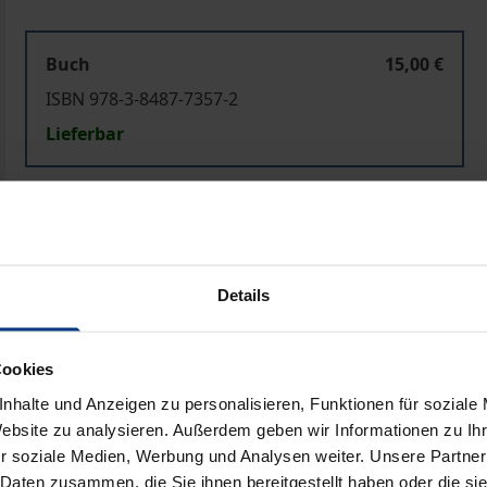
Buch
15,00 €
ISBN 978-3-8487-7357-2
Lieferbar
Preisangaben inkl. MwSt. Abhängig von der Lieferadresse kann
In den Warenkorb
Zur Wunschliste hinzufü
Details
Hinweise zu Versandkosten
Cookies
nhalte und Anzeigen zu personalisieren, Funktionen für soziale
liografische Angaben
Zusatzmaterial
Website zu analysieren. Außerdem geben wir Informationen zu I
r soziale Medien, Werbung und Analysen weiter. Unsere Partner
 Daten zusammen, die Sie ihnen bereitgestellt haben oder die s