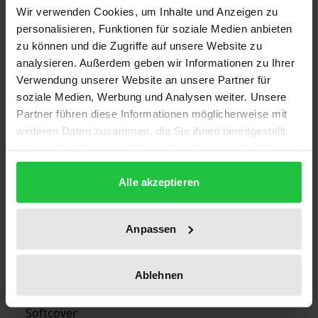
Wir verwenden Cookies, um Inhalte und Anzeigen zu
personalisieren, Funktionen für soziale Medien anbieten
Auflage
zu können und die Zugriffe auf unsere Website zu
1
analysieren. Außerdem geben wir Informationen zu Ihrer
Verwendung unserer Website an unsere Partner für
ISBN
soziale Medien, Werbung und Analysen weiter. Unsere
978-3-7890-6929-1
Partner führen diese Informationen möglicherweise mit
weiteren Daten zusammen, die Sie ihnen bereitgestellt
Erscheinungsdatum
haben oder die sie im Rahmen Ihrer Nutzung der Dienste
13.09.2000
gesammelt haben.
Alle akzeptieren
Erscheinungsjahr
2000
Anpassen
Verlag
Nomos
Ablehnen
Ausgabeart
Softcover