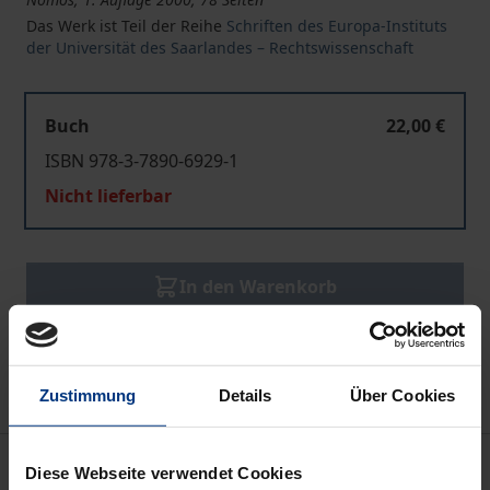
Das Werk ist Teil der Reihe
Schriften des Europa-Instituts
der Universität des Saarlandes – Rechtswissenschaft
Buch
22,00 €
ISBN 978-3-7890-6929-1
Nicht lieferbar
In den Warenkorb
Zur Wunschliste hinzufügen
Hinweise zu Versandkosten
Zustimmung
Details
Über Cookies
Bibliografische Angaben
Diese Webseite verwendet Cookies