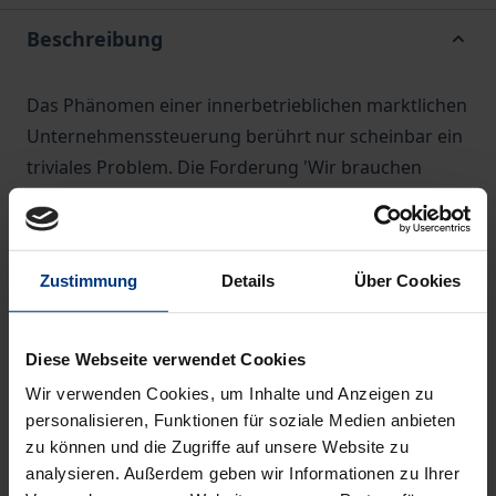
Beschreibung
Das Phänomen einer innerbetrieblichen marktlichen
Unternehmenssteuerung berührt nur scheinbar ein
triviales Problem. Die Forderung 'Wir brauchen
mehr Markt!' ist schnell erhoben, und häufig sind
ebenso schnell vermeintliche Patentlösungen zur
Hand: '… dann soll eben einfach mal jeder kurz
Zustimmung
Details
Über Cookies
vorstellen, was er kann, und dann wählen wir aus!'
Was hierbei nicht erkannt wird: Innerbetriebliche
marktliche Unternehmenssteuerung wird bislang so
Diese Webseite verwendet Cookies
gut wie gar nicht explizit gestaltet, weil die zugrunde
Wir verwenden Cookies, um Inhalte und Anzeigen zu
liegenden Begrifflichkeiten unbekannt oder
personalisieren, Funktionen für soziale Medien anbieten
unbewusst sind und damit das grundlegende
zu können und die Zugriffe auf unsere Website zu
analysieren. Außerdem geben wir Informationen zu Ihrer
Verständnis kaum existent ist. Allenfalls erfolgt eine