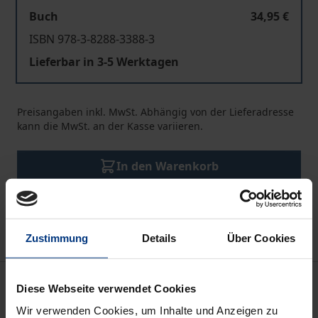
Buch
34,95 €
ISBN 978-3-8288-3388-3
Lieferbar in 3-5 Werktagen
Preisangaben inkl. MwSt. Abhängig von der Lieferadresse
kann die MwSt. an der Kasse variieren.
In den Warenkorb
Zur Wunschliste hinzufügen
Hinweise zu Versandkosten
Zustimmung
Details
Über Cookies
Beschreibung
Diese Webseite verwendet Cookies
Wir verwenden Cookies, um Inhalte und Anzeigen zu