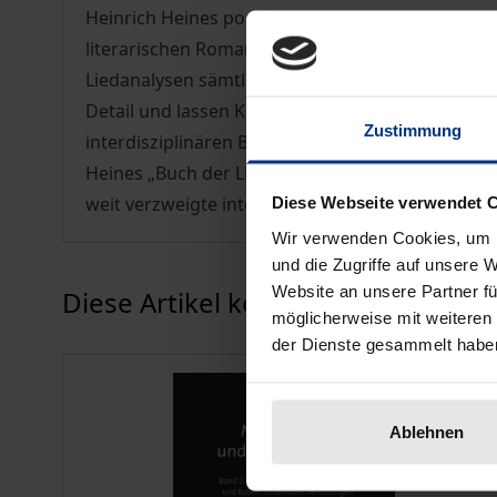
Heinrich Heines postromantischer Dichtungsästh
literarischen Romantik als auch die spezifischen
Liedanalysen sämtlicher Heine-Sololieder Schum
Detail und lassen Konvergenzen wie Divergenzen 
Zustimmung
interdisziplinären Beitrag zur weiteren Erforsc
Heines „Buch der Lieder“ und Schumanns Vertonu
weit verzweigte internationale Forschungsliteratu
Diese Webseite verwendet 
Wir verwenden Cookies, um I
und die Zugriffe auf unsere 
Karussell überspringen
Website an unsere Partner fü
Diese Artikel könnten Ihnen eventu
möglicherweise mit weiteren
der Dienste gesammelt habe
Ablehnen