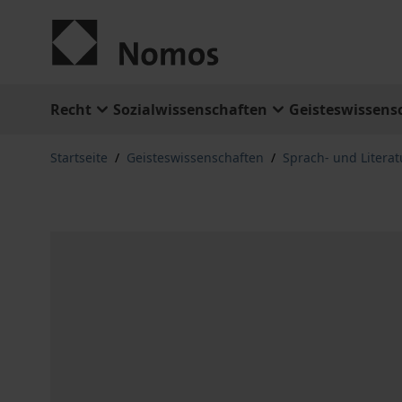
Zum Inhalt springen
Recht
Sozialwissenschaften
Geisteswissens
Startseite
/
Geisteswissenschaften
/
Sprach- und Litera