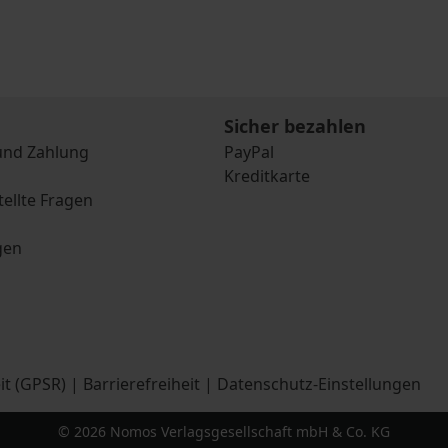
Sicher bezahlen
und Zahlung
PayPal
Kreditkarte
tellte Fragen
gen
it (GPSR)
|
Barrierefreiheit
|
Datenschutz-Einstellungen
© 2026 Nomos Verlagsgesellschaft mbH & Co. KG