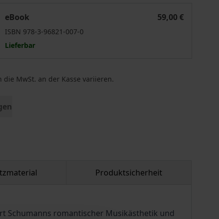
Maskenspiel und Seelensprache
eBook
59,00 €
ISBN 978-3-96821-007-0
Lieferbar
 die MwSt. an der Kasse variieren.
gen
tzmaterial
Produktsicherheit
rt Schumanns romantischer Musikästhetik und