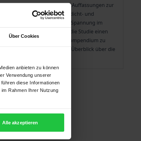
on Schumanns liedästhetischen Auffassungen zur
Bd. 1). Die anschließenden Gedicht- und
r Perspektive jene ästhetische Spannung im
 2). Auf diese Weise leistet die Studie einen
Über Cookies
ffen. Zugleich stellt sie ein Kompendium zu
n der Werke einen aktuellen Überblick über die
 Medien anbieten zu können
hrer Verwendung unserer
 führen diese Informationen
ie im Rahmen Ihrer Nutzung
Alle akzeptieren