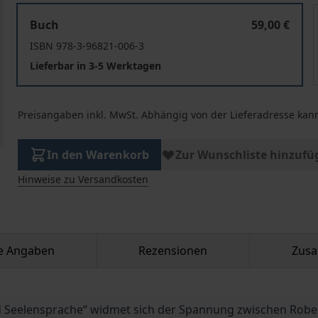
Maskenspiel und Seelensprache
Buch
59,00 €
ISBN 978-3-96821-006-3
Lieferbar in 3-5 Werktagen
Preisangaben inkl. MwSt. Abhängig von der Lieferadresse kann
In den Warenkorb
Zur Wunschliste hinzufü
Hinweise zu Versandkosten
he Angaben
Rezensionen
Zusa
 Seelensprache“ widmet sich der Spannung zwischen Robe