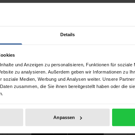
etik. Hierbei untersucht Ingo Müller sowohl den Bezug v
 dichtungsästhetischen Tendenzen von Heines früher Lyrik (
anns beleuchten aus literatur- und musikwissenschaftliche
zwischen Dichtung und Vertonung deutlich hervortreten (Bd.
Details
hung von Heines lyrischem Frühwerk und Schumanns Liedscha
ngen dar, das neben den ausführlichen Einzelbetrachtunge
r bietet.
Cookies
nhalte und Anzeigen zu personalisieren, Funktionen für soziale
Website zu analysieren. Außerdem geben wir Informationen zu I
r soziale Medien, Werbung und Analysen weiter. Unsere Partner
ell auch gefallen!
 Daten zusammen, die Sie ihnen bereitgestellt haben oder die s
n.
Anpassen