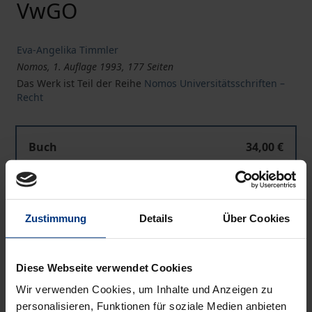
VwGO
Eva-Angelika Timmler
Nomos, 1. Auflage 1993, 177 Seiten
Das Werk ist Teil der Reihe
Nomos Universitätsschriften –
Recht
Buch
34,00 €
ISBN 978-3-7890-3049-9
Nicht lieferbar
Zustimmung
Details
Über Cookies
In den Warenkorb
Diese Webseite verwendet Cookies
Zur Wunschliste hinzufügen
Wir verwenden Cookies, um Inhalte und Anzeigen zu
Hinweise zu Versandkosten
personalisieren, Funktionen für soziale Medien anbieten