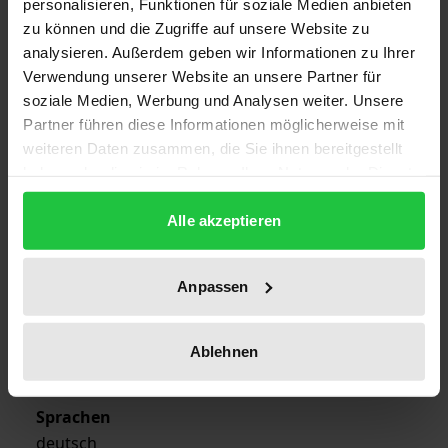
personalisieren, Funktionen für soziale Medien anbieten
zu können und die Zugriffe auf unsere Website zu
ISBN
analysieren. Außerdem geben wir Informationen zu Ihrer
978-3-7890-0682-1
Verwendung unserer Website an unsere Partner für
soziale Medien, Werbung und Analysen weiter. Unsere
Erscheinungsdatum
Partner führen diese Informationen möglicherweise mit
26.08.1981
weiteren Daten zusammen, die Sie ihnen bereitgestellt
haben oder die sie im Rahmen Ihrer Nutzung der Dienste
Erscheinungsjahr
gesammelt haben.
1981
Alle akzeptieren
Verlag
Anpassen
Nomos
Ausgabeart
Ablehnen
Sonstige
Sprachen
deutsch