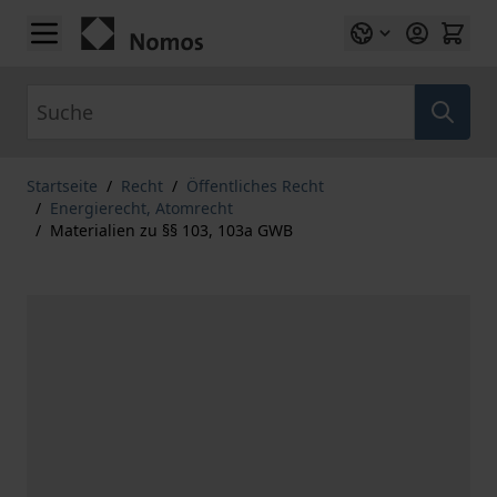
Zum Inhalt springen
Suche
Startseite
/
Recht
/
Öffentliches Recht
/
Energierecht, Atomrecht
/
Materialien zu §§ 103, 103a GWB