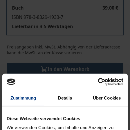
Buch
39,00 €
ISBN 978-3-8329-1933-7
Lieferbar in 3-5 Werktagen
Preisangaben inkl. MwSt. Abhängig von der Lieferadresse
kann die MwSt. an der Kasse variieren.
In den Warenkorb
Zur Wunschliste hinzufügen
Hinweise zu Versandkosten
Zustimmung
Details
Über Cookies
Beschreibung
Diese Webseite verwendet Cookies
Wir verwenden Cookies, um Inhalte und Anzeigen zu